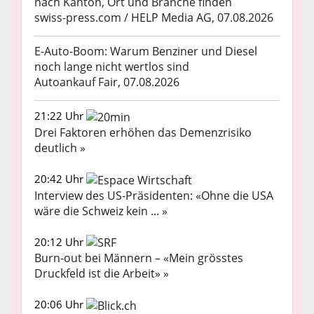
nach Kanton, Ort und Branche finden
swiss-press.com / HELP Media AG, 07.08.2026
E-Auto-Boom: Warum Benziner und Diesel
noch lange nicht wertlos sind
Autoankauf Fair, 07.08.2026
21:22 Uhr
Drei Faktoren erhöhen das Demenzrisiko
deutlich »
20:42 Uhr
Interview des US-Präsidenten: «Ohne die USA
wäre die Schweiz kein ... »
20:12 Uhr
Burn-out bei Männern – «Mein grösstes
Druckfeld ist die Arbeit» »
20:06 Uhr