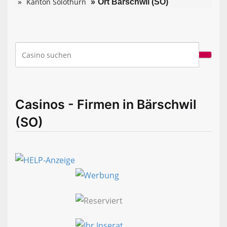
Kanton Solothurn
Ort Bärschwil (SO)
Casinos - Firmen in Bärschwil
(SO)