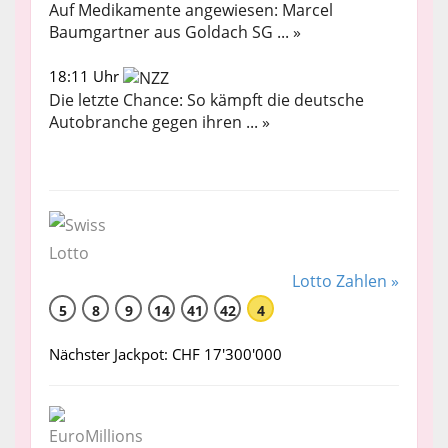
Auf Medikamente angewiesen: Marcel
Baumgartner aus Goldach SG ... »
18:11 Uhr
Die letzte Chance: So kämpft die deutsche
Autobranche gegen ihren ... »
Lotto Zahlen »
5
8
9
14
41
42
4
Nächster Jackpot: CHF 17'300'000