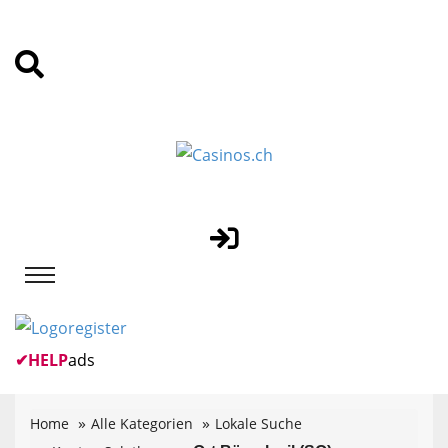
✔
HELP
ads
Home
Alle Kategorien
Lokale Suche