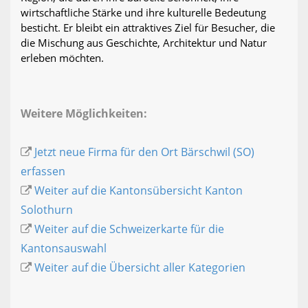
wirtschaftliche Stärke und ihre kulturelle Bedeutung
besticht. Er bleibt ein attraktives Ziel für Besucher, die
die Mischung aus Geschichte, Architektur und Natur
erleben möchten.
Weitere Möglichkeiten:
Jetzt neue Firma für den Ort Bärschwil (SO)
erfassen
Weiter auf die Kantonsübersicht Kanton
Solothurn
Weiter auf die Schweizerkarte für die
Kantonsauswahl
Weiter auf die Übersicht aller Kategorien