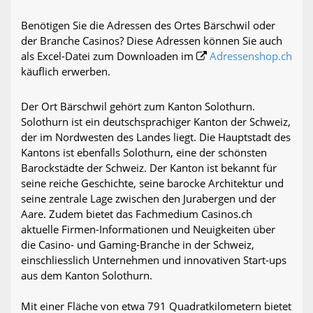
Benötigen Sie die Adressen des Ortes Bärschwil oder
der Branche Casinos? Diese Adressen können Sie auch
als Excel-Datei zum Downloaden im
Adressenshop.ch
käuflich erwerben.
Der Ort Bärschwil gehört zum Kanton Solothurn.
Solothurn ist ein deutschsprachiger Kanton der Schweiz,
der im Nordwesten des Landes liegt. Die Hauptstadt des
Kantons ist ebenfalls Solothurn, eine der schönsten
Barockstädte der Schweiz. Der Kanton ist bekannt für
seine reiche Geschichte, seine barocke Architektur und
seine zentrale Lage zwischen den Jurabergen und der
Aare. Zudem bietet das Fachmedium Casinos.ch
aktuelle Firmen-Informationen und Neuigkeiten über
die Casino- und Gaming-Branche in der Schweiz,
einschliesslich Unternehmen und innovativen Start-ups
aus dem Kanton Solothurn.
Mit einer Fläche von etwa 791 Quadratkilometern bietet