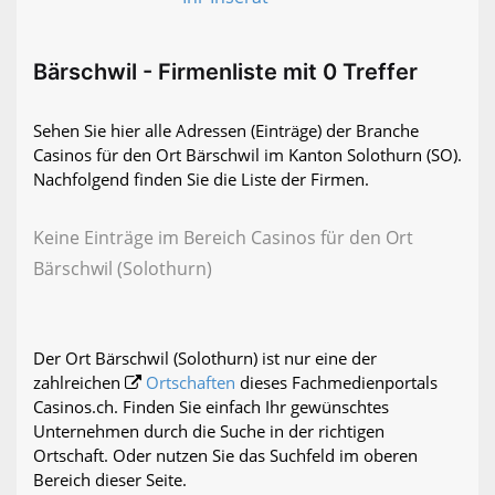
Bärschwil - Firmenliste mit 0 Treffer
Sehen Sie hier alle Adressen (Einträge) der Branche
Casinos für den Ort Bärschwil im Kanton Solothurn (SO).
Nachfolgend finden Sie die Liste der Firmen.
Keine Einträge im Bereich Casinos für den Ort
Bärschwil (Solothurn)
Der Ort Bärschwil (Solothurn) ist nur eine der
zahlreichen
Ortschaften
dieses Fachmedienportals
Casinos.ch. Finden Sie einfach Ihr gewünschtes
Unternehmen durch die Suche in der richtigen
Ortschaft. Oder nutzen Sie das Suchfeld im oberen
Bereich dieser Seite.