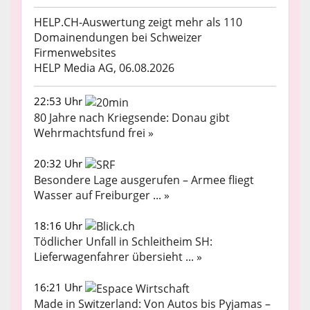
HELP.CH-Auswertung zeigt mehr als 110
Domainendungen bei Schweizer
Firmenwebsites
HELP Media AG, 06.08.2026
22:53 Uhr
80 Jahre nach Kriegsende: Donau gibt
Wehrmachtsfund frei »
20:32 Uhr
Besondere Lage ausgerufen – Armee fliegt
Wasser auf Freiburger ... »
18:16 Uhr
Tödlicher Unfall in Schleitheim SH:
Lieferwagenfahrer übersieht ... »
16:21 Uhr
Made in Switzerland: Von Autos bis Pyjamas –