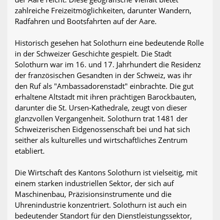
zahlreiche Freizeitmöglichkeiten, darunter Wandern,
Radfahren und Bootsfahrten auf der Aare.
Historisch gesehen hat Solothurn eine bedeutende Rolle
in der Schweizer Geschichte gespielt. Die Stadt
Solothurn war im 16. und 17. Jahrhundert die Residenz
der französischen Gesandten in der Schweiz, was ihr
den Ruf als "Ambassadorenstadt" einbrachte. Die gut
erhaltene Altstadt mit ihren prächtigen Barockbauten,
darunter die St. Ursen-Kathedrale, zeugt von dieser
glanzvollen Vergangenheit. Solothurn trat 1481 der
Schweizerischen Eidgenossenschaft bei und hat sich
seither als kulturelles und wirtschaftliches Zentrum
etabliert.
Die Wirtschaft des Kantons Solothurn ist vielseitig, mit
einem starken industriellen Sektor, der sich auf
Maschinenbau, Präzisionsinstrumente und die
Uhrenindustrie konzentriert. Solothurn ist auch ein
bedeutender Standort für den Dienstleistungssektor,