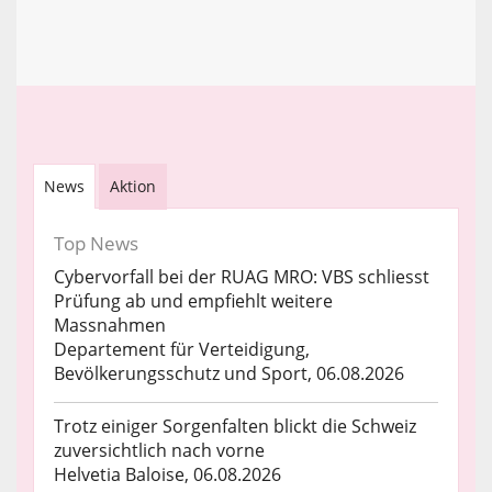
News
Aktion
Top News
Cybervorfall bei der RUAG MRO: VBS schliesst
Prüfung ab und empfiehlt weitere
Massnahmen
Departement für Verteidigung,
Bevölkerungsschutz und Sport, 06.08.2026
Trotz einiger Sorgenfalten blickt die Schweiz
zuversichtlich nach vorne
Helvetia Baloise, 06.08.2026