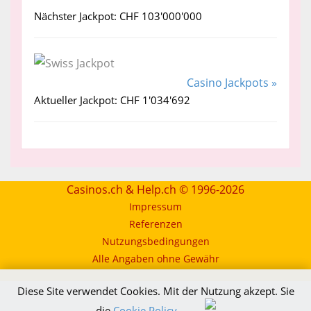
Nächster Jackpot: CHF 103'000'000
Casino Jackpots »
Aktueller Jackpot: CHF 1'034'692
Casinos.ch & Help.ch © 1996-2026
Impressum
Referenzen
Nutzungsbedingungen
Alle Angaben ohne Gewähr
Diese Site verwendet Cookies. Mit der Nutzung akzept. Sie
die
Cookie Policy
.