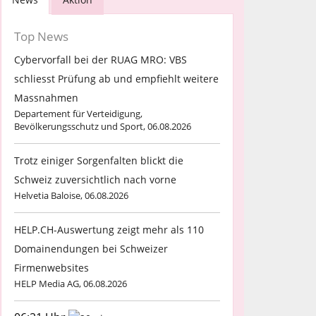
Top News
Cybervorfall bei der RUAG MRO: VBS
schliesst Prüfung ab und empfiehlt weitere
Massnahmen
Departement für Verteidigung,
Bevölkerungsschutz und Sport, 06.08.2026
Trotz einiger Sorgenfalten blickt die
Schweiz zuversichtlich nach vorne
Helvetia Baloise, 06.08.2026
HELP.CH-Auswertung zeigt mehr als 110
Domainendungen bei Schweizer
Firmenwebsites
HELP Media AG, 06.08.2026