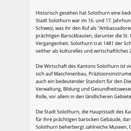
Historisch gesehen hat Solothurn eine bede
Stadt Solothurn war im 16. und 17. Jahrhun
Schweiz, was ihr den Ruf als "Ambassadoren
prächtigen Barockbauten, darunter die St. 
Vergangenheit. Solothurn trat 1481 der Sc
seither als kulturelles und wirtschaftliches
Die Wirtschaft des Kantons Solothurn ist vie
sich auf Maschinenbau, Präzisionsinstrumen
auch ein bedeutender Standort für den Die
Verwaltung, Bildung und Gesundheitswesen. 
Rolle, vor allem in den ländlicheren Gebiet
Die Stadt Solothurn, die Hauptstadt des Kant
für ihre prächtigen barocken Gebäude, dar
Solothurn beherbergt zahlreiche Museen, G