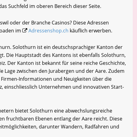
 das Suchfeld im oberen Bereich dieser Seite.
rswil oder der Branche Casinos? Diese Adressen
loaden im
Adressenshop.ch
käuflich erwerben.
hurn. Solothurn ist ein deutschsprachiger Kanton der
t. Die Hauptstadt des Kantons ist ebenfalls Solothurn,
z. Der Kanton ist bekannt für seine reiche Geschichte,
ale Lage zwischen den Jurabergen und der Aare. Zudem
 Firmen-Informationen und Neuigkeiten über die
, einschliesslich Unternehmen und innovativen Start-
metern bietet Solothurn eine abwechslungsreiche
en fruchtbaren Ebenen entlang der Aare reicht. Diese
eizeitmöglichkeiten, darunter Wandern, Radfahren und