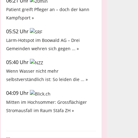
06:21 Uhr
Patient greift Pfleger an – doch der kann
Kampfsport »
05:52 Uhr
Lärm-Hotspot im Boowald AG – Drei
Gemeinden wehren sich gegen ... »
05:40 Uhr
Wenn Wasser nicht mehr
selbstverständlich ist: So leiden die ... »
04:09 Uhr
Mitten im Hochsommer: Grossflächiger
Stromausfall im Raum Stäfa ZH »