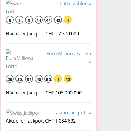
Lotto Zahlen »
5
8
9
14
41
42
4
Nächster Jackpot: CHF 17'300'000
Euro Millions Zahlen
»
25
30
34
46
50
1
12
Nächster Jackpot: CHF 103'000'000
Casino Jackpots »
Aktueller Jackpot: CHF 1'034'692