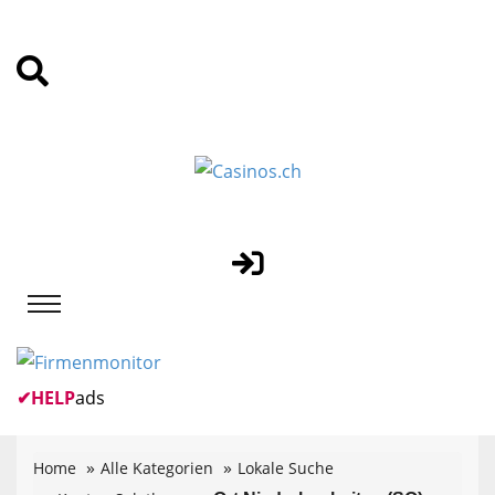
✔
HELP
ads
Home
Alle Kategorien
Lokale Suche