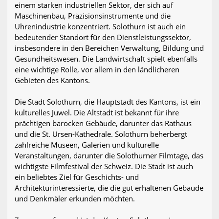
einem starken industriellen Sektor, der sich auf
Maschinenbau, Präzisionsinstrumente und die
Uhrenindustrie konzentriert. Solothurn ist auch ein
bedeutender Standort für den Dienstleistungssektor,
insbesondere in den Bereichen Verwaltung, Bildung und
Gesundheitswesen. Die Landwirtschaft spielt ebenfalls
eine wichtige Rolle, vor allem in den ländlicheren
Gebieten des Kantons.
Die Stadt Solothurn, die Hauptstadt des Kantons, ist ein
kulturelles Juwel. Die Altstadt ist bekannt für ihre
prächtigen barocken Gebäude, darunter das Rathaus
und die St. Ursen-Kathedrale. Solothurn beherbergt
zahlreiche Museen, Galerien und kulturelle
Veranstaltungen, darunter die Solothurner Filmtage, das
wichtigste Filmfestival der Schweiz. Die Stadt ist auch
ein beliebtes Ziel für Geschichts- und
Architekturinteressierte, die die gut erhaltenen Gebäude
und Denkmäler erkunden möchten.