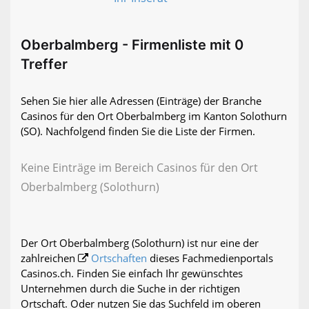
Oberbalmberg - Firmenliste mit 0
Treffer
Sehen Sie hier alle Adressen (Einträge) der Branche
Casinos für den Ort Oberbalmberg im Kanton Solothurn
(SO). Nachfolgend finden Sie die Liste der Firmen.
Keine Einträge im Bereich Casinos für den Ort
Oberbalmberg (Solothurn)
Der Ort Oberbalmberg (Solothurn) ist nur eine der
zahlreichen
Ortschaften
dieses Fachmedienportals
Casinos.ch. Finden Sie einfach Ihr gewünschtes
Unternehmen durch die Suche in der richtigen
Ortschaft. Oder nutzen Sie das Suchfeld im oberen