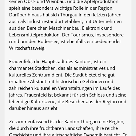
seinen Obst- und Weinbau, und die Apfelproduktion
spielt eine besonders wichtige Rolle in der Region.
Darüber hinaus hat sich Thurgau in den letzten Jahren
auch als Industriestandort etabliert, mit Unternehmen
aus den Bereichen Maschinenbau, Elektronik und
Lebensmittelproduktion. Der Tourismus, insbesondere
rund um den Bodensee, ist ebenfalls ein bedeutender
Wirtschaftszweig.
Frauenfeld, die Hauptstadt des Kantons, ist ein
charmantes Städtchen, das als administratives und
kulturelles Zentrum dient. Die Stadt bietet eine gut
erhaltene Altstadt mit historischen Gebäuden und
zahlreichen kulturellen Veranstaltungen im Laufe des
Jahres. Frauenfeld ist bekannt für sein Schloss und seine
lebendige Kulturszene, die Besucher aus der Region und
darüber hinaus anzieht.
Zusammenfassend ist der Kanton Thurgau eine Region,
die durch ihre fruchtbaren Landschaften, ihre reiche
Geschichte und ihre wirtschaftliche Dynamik besticht. Er