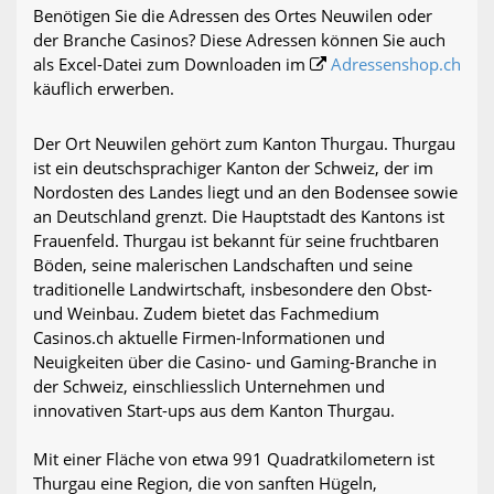
Benötigen Sie die Adressen des Ortes Neuwilen oder
der Branche Casinos? Diese Adressen können Sie auch
als Excel-Datei zum Downloaden im
Adressenshop.ch
käuflich erwerben.
Der Ort Neuwilen gehört zum Kanton Thurgau. Thurgau
ist ein deutschsprachiger Kanton der Schweiz, der im
Nordosten des Landes liegt und an den Bodensee sowie
an Deutschland grenzt. Die Hauptstadt des Kantons ist
Frauenfeld. Thurgau ist bekannt für seine fruchtbaren
Böden, seine malerischen Landschaften und seine
traditionelle Landwirtschaft, insbesondere den Obst-
und Weinbau. Zudem bietet das Fachmedium
Casinos.ch aktuelle Firmen-Informationen und
Neuigkeiten über die Casino- und Gaming-Branche in
der Schweiz, einschliesslich Unternehmen und
innovativen Start-ups aus dem Kanton Thurgau.
Mit einer Fläche von etwa 991 Quadratkilometern ist
Thurgau eine Region, die von sanften Hügeln,