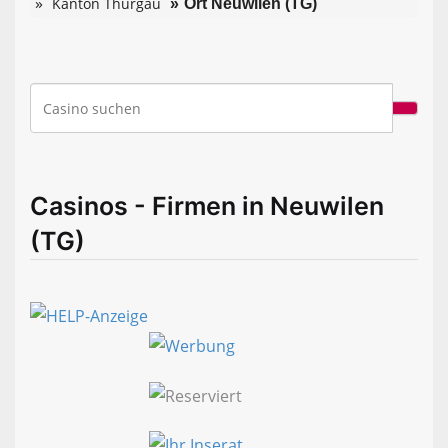
Kanton Thurgau
Ort Neuwilen (TG)
Casinos - Firmen in Neuwilen
(TG)