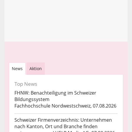
News
Aktion
Top News
FHNW: Benachteiligung im Schweizer
Bildungssystem
Fachhochschule Nordwestschweiz, 07.08.2026
Schweizer Firmenverzeichnis: Unternehmen
nach Kanton, Ort und Branche finden