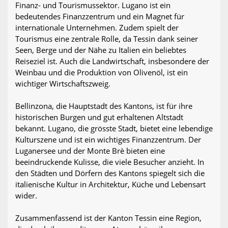
Finanz- und Tourismussektor. Lugano ist ein
bedeutendes Finanzzentrum und ein Magnet für
internationale Unternehmen. Zudem spielt der
Tourismus eine zentrale Rolle, da Tessin dank seiner
Seen, Berge und der Nähe zu Italien ein beliebtes
Reiseziel ist. Auch die Landwirtschaft, insbesondere der
Weinbau und die Produktion von Olivenöl, ist ein
wichtiger Wirtschaftszweig.
Bellinzona, die Hauptstadt des Kantons, ist für ihre
historischen Burgen und gut erhaltenen Altstadt
bekannt. Lugano, die grösste Stadt, bietet eine lebendige
Kulturszene und ist ein wichtiges Finanzzentrum. Der
Luganersee und der Monte Brè bieten eine
beeindruckende Kulisse, die viele Besucher anzieht. In
den Städten und Dörfern des Kantons spiegelt sich die
italienische Kultur in Architektur, Küche und Lebensart
wider.
Zusammenfassend ist der Kanton Tessin eine Region,