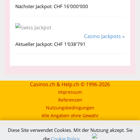
Nächster Jackpot: CHF 16'000'000
Casino Jackpots »
Aktueller Jackpot: CHF 1'038'791
Casinos.ch & Help.ch © 1996-2026
Impressum
Referenzen
Nutzungsbedingungen
Alle Angaben ohne Gewähr
Diese Site verwendet Cookies. Mit der Nutzung akzept. Sie
die
Cookie Policy
.