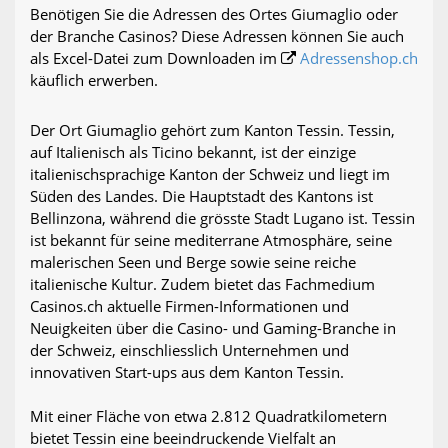
Benötigen Sie die Adressen des Ortes Giumaglio oder
der Branche Casinos? Diese Adressen können Sie auch
als Excel-Datei zum Downloaden im
Adressenshop.ch
käuflich erwerben.
Der Ort Giumaglio gehört zum Kanton Tessin. Tessin,
auf Italienisch als Ticino bekannt, ist der einzige
italienischsprachige Kanton der Schweiz und liegt im
Süden des Landes. Die Hauptstadt des Kantons ist
Bellinzona, während die grösste Stadt Lugano ist. Tessin
ist bekannt für seine mediterrane Atmosphäre, seine
malerischen Seen und Berge sowie seine reiche
italienische Kultur. Zudem bietet das Fachmedium
Casinos.ch aktuelle Firmen-Informationen und
Neuigkeiten über die Casino- und Gaming-Branche in
der Schweiz, einschliesslich Unternehmen und
innovativen Start-ups aus dem Kanton Tessin.
Mit einer Fläche von etwa 2.812 Quadratkilometern
bietet Tessin eine beeindruckende Vielfalt an