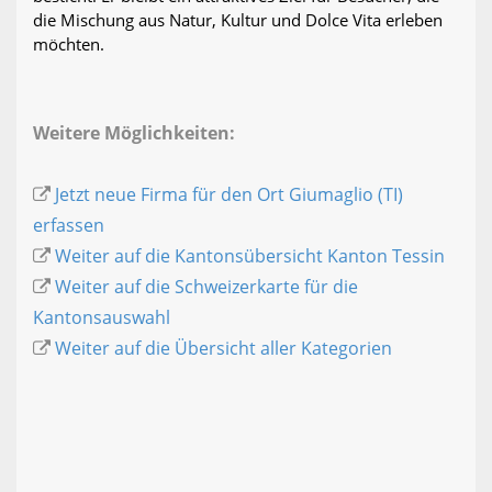
die Mischung aus Natur, Kultur und Dolce Vita erleben
möchten.
Weitere Möglichkeiten:
Jetzt neue Firma für den Ort Giumaglio (TI)
erfassen
Weiter auf die Kantonsübersicht Kanton Tessin
Weiter auf die Schweizerkarte für die
Kantonsauswahl
Weiter auf die Übersicht aller Kategorien