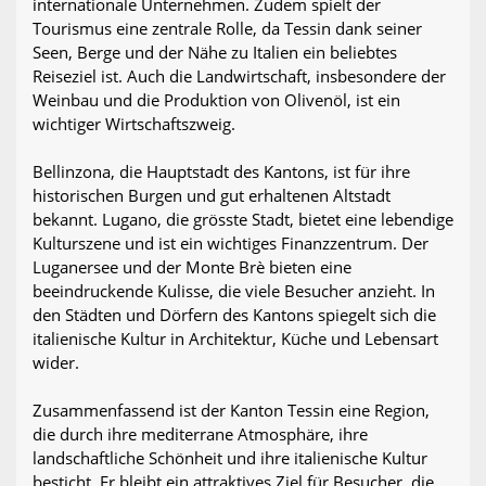
internationale Unternehmen. Zudem spielt der
Tourismus eine zentrale Rolle, da Tessin dank seiner
Seen, Berge und der Nähe zu Italien ein beliebtes
Reiseziel ist. Auch die Landwirtschaft, insbesondere der
Weinbau und die Produktion von Olivenöl, ist ein
wichtiger Wirtschaftszweig.
Bellinzona, die Hauptstadt des Kantons, ist für ihre
historischen Burgen und gut erhaltenen Altstadt
bekannt. Lugano, die grösste Stadt, bietet eine lebendige
Kulturszene und ist ein wichtiges Finanzzentrum. Der
Luganersee und der Monte Brè bieten eine
beeindruckende Kulisse, die viele Besucher anzieht. In
den Städten und Dörfern des Kantons spiegelt sich die
italienische Kultur in Architektur, Küche und Lebensart
wider.
Zusammenfassend ist der Kanton Tessin eine Region,
die durch ihre mediterrane Atmosphäre, ihre
landschaftliche Schönheit und ihre italienische Kultur
besticht. Er bleibt ein attraktives Ziel für Besucher, die