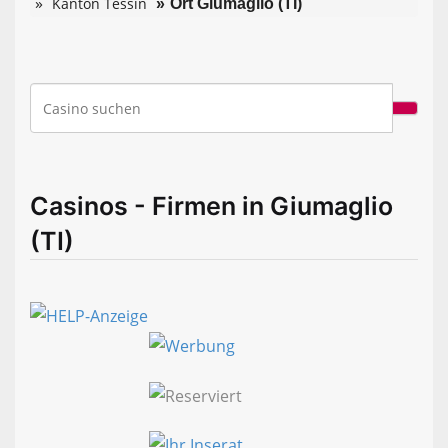
Kanton Tessin
Ort Giumaglio (TI)
Casinos - Firmen in Giumaglio
(TI)