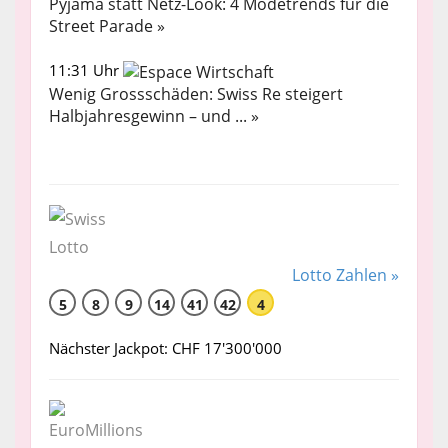
Pyjama statt Netz-Look: 4 Modetrends für die
Street Parade »
11:31 Uhr
Wenig Grossschäden: Swiss Re steigert
Halbjahresgewinn – und ... »
Lotto Zahlen »
5
8
9
14
41
42
4
Nächster Jackpot: CHF 17'300'000