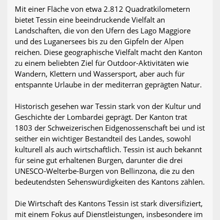
Mit einer Fläche von etwa 2.812 Quadratkilometern
bietet Tessin eine beeindruckende Vielfalt an
Landschaften, die von den Ufern des Lago Maggiore
und des Luganersees bis zu den Gipfeln der Alpen
reichen. Diese geographische Vielfalt macht den Kanton
zu einem beliebten Ziel für Outdoor-Aktivitäten wie
Wandern, Klettern und Wassersport, aber auch für
entspannte Urlaube in der mediterran geprägten Natur.
Historisch gesehen war Tessin stark von der Kultur und
Geschichte der Lombardei geprägt. Der Kanton trat
1803 der Schweizerischen Eidgenossenschaft bei und ist
seither ein wichtiger Bestandteil des Landes, sowohl
kulturell als auch wirtschaftlich. Tessin ist auch bekannt
für seine gut erhaltenen Burgen, darunter die drei
UNESCO-Welterbe-Burgen von Bellinzona, die zu den
bedeutendsten Sehenswürdigkeiten des Kantons zählen.
Die Wirtschaft des Kantons Tessin ist stark diversifiziert,
mit einem Fokus auf Dienstleistungen, insbesondere im