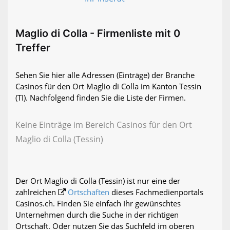
Maglio di Colla - Firmenliste mit 0
Treffer
Sehen Sie hier alle Adressen (Einträge) der Branche
Casinos für den Ort Maglio di Colla im Kanton Tessin
(TI). Nachfolgend finden Sie die Liste der Firmen.
Keine Einträge im Bereich Casinos für den Ort
Maglio di Colla (Tessin)
Der Ort Maglio di Colla (Tessin) ist nur eine der
zahlreichen
Ortschaften
dieses Fachmedienportals
Casinos.ch. Finden Sie einfach Ihr gewünschtes
Unternehmen durch die Suche in der richtigen
Ortschaft. Oder nutzen Sie das Suchfeld im oberen