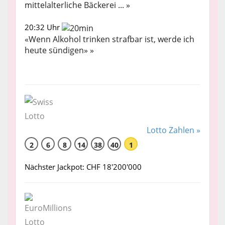
mittelalterliche Bäckerei ... »
20:32 Uhr
«Wenn Alkohol trinken strafbar ist, werde ich
heute sündigen» »
Lotto Zahlen »
2
6
8
14
38
40
1
Nächster Jackpot: CHF 18'200'000