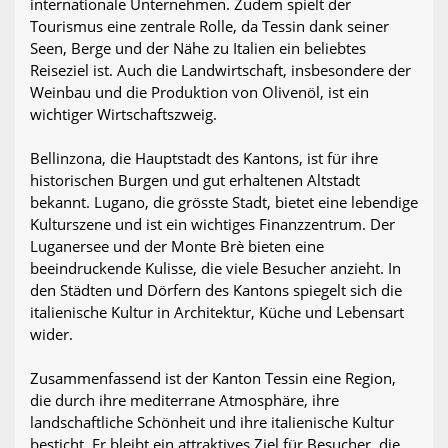
internationale Unternehmen. Zudem spielt der
Tourismus eine zentrale Rolle, da Tessin dank seiner
Seen, Berge und der Nähe zu Italien ein beliebtes
Reiseziel ist. Auch die Landwirtschaft, insbesondere der
Weinbau und die Produktion von Olivenöl, ist ein
wichtiger Wirtschaftszweig.
Bellinzona, die Hauptstadt des Kantons, ist für ihre
historischen Burgen und gut erhaltenen Altstadt
bekannt. Lugano, die grösste Stadt, bietet eine lebendige
Kulturszene und ist ein wichtiges Finanzzentrum. Der
Luganersee und der Monte Brè bieten eine
beeindruckende Kulisse, die viele Besucher anzieht. In
den Städten und Dörfern des Kantons spiegelt sich die
italienische Kultur in Architektur, Küche und Lebensart
wider.
Zusammenfassend ist der Kanton Tessin eine Region,
die durch ihre mediterrane Atmosphäre, ihre
landschaftliche Schönheit und ihre italienische Kultur
besticht. Er bleibt ein attraktives Ziel für Besucher, die