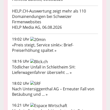
HELP.CH-Auswertung zeigt mehr als 110
Domainendungen bei Schweizer
Firmenwebsites
HELP Media AG, 06.08.2026
19:02 Uhr
«Preis steigt, Service sinkt»: Brief-
Preiserhöhung spaltet »
18:16 Uhr
Tödlicher Unfall in Schleitheim SH:
Lieferwagenfahrer übersieht ... »
18:02 Uhr
Nach Untersiggenthal AG – Erneuter Fall von
Betäubung und ... »
16:21 Uhr