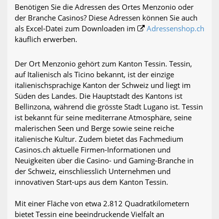
Benötigen Sie die Adressen des Ortes Menzonio oder
der Branche Casinos? Diese Adressen können Sie auch
als Excel-Datei zum Downloaden im
Adressenshop.ch
käuflich erwerben.
Der Ort Menzonio gehört zum Kanton Tessin. Tessin,
auf Italienisch als Ticino bekannt, ist der einzige
italienischsprachige Kanton der Schweiz und liegt im
Süden des Landes. Die Hauptstadt des Kantons ist
Bellinzona, während die grösste Stadt Lugano ist. Tessin
ist bekannt für seine mediterrane Atmosphäre, seine
malerischen Seen und Berge sowie seine reiche
italienische Kultur. Zudem bietet das Fachmedium
Casinos.ch aktuelle Firmen-Informationen und
Neuigkeiten über die Casino- und Gaming-Branche in
der Schweiz, einschliesslich Unternehmen und
innovativen Start-ups aus dem Kanton Tessin.
Mit einer Fläche von etwa 2.812 Quadratkilometern
bietet Tessin eine beeindruckende Vielfalt an