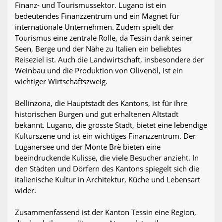
Finanz- und Tourismussektor. Lugano ist ein
bedeutendes Finanzzentrum und ein Magnet für
internationale Unternehmen. Zudem spielt der
Tourismus eine zentrale Rolle, da Tessin dank seiner
Seen, Berge und der Nähe zu Italien ein beliebtes
Reiseziel ist. Auch die Landwirtschaft, insbesondere der
Weinbau und die Produktion von Olivenöl, ist ein
wichtiger Wirtschaftszweig.
Bellinzona, die Hauptstadt des Kantons, ist für ihre
historischen Burgen und gut erhaltenen Altstadt
bekannt. Lugano, die grösste Stadt, bietet eine lebendige
Kulturszene und ist ein wichtiges Finanzzentrum. Der
Luganersee und der Monte Brè bieten eine
beeindruckende Kulisse, die viele Besucher anzieht. In
den Städten und Dörfern des Kantons spiegelt sich die
italienische Kultur in Architektur, Küche und Lebensart
wider.
Zusammenfassend ist der Kanton Tessin eine Region,