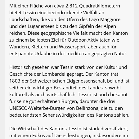
Mit einer Fläche von etwa 2.812 Quadratkilometern
bietet Tessin eine beeindruckende Vielfalt an
Landschaften, die von den Ufern des Lago Maggiore
und des Luganersees bis zu den Gipfeln der Alpen
reichen. Diese geographische Vielfalt macht den Kanton
zu einem beliebten Ziel für Outdoor-Aktivitäten wie
Wandern, Klettern und Wassersport, aber auch für
entspannte Urlaube in der mediterran geprägten Natur.
Historisch gesehen war Tessin stark von der Kultur und
Geschichte der Lombardei geprägt. Der Kanton trat
1803 der Schweizerischen Eidgenossenschaft bei und ist
seither ein wichtiger Bestandteil des Landes, sowohl
kulturell als auch wirtschaftlich. Tessin ist auch bekannt
für seine gut erhaltenen Burgen, darunter die drei
UNESCO-Welterbe-Burgen von Bellinzona, die zu den
bedeutendsten Sehenswürdigkeiten des Kantons zählen.
Die Wirtschaft des Kantons Tessin ist stark diversifiziert,
mit einem Fokus auf Dienstleistungen, insbesondere im