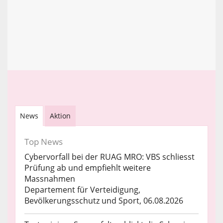
News
Aktion
Top News
Cybervorfall bei der RUAG MRO: VBS schliesst
Prüfung ab und empfiehlt weitere
Massnahmen
Departement für Verteidigung,
Bevölkerungsschutz und Sport, 06.08.2026