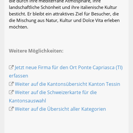
die durch ihre mediterrane Atmosphäre, ihre
landschaftliche Schönheit und ihre italienische Kultur
besticht. Er bleibt ein attraktives Ziel für Besucher, die
die Mischung aus Natur, Kultur und Dolce Vita erleben
möchten.
Weitere Möglichkeiten:
Jetzt neue Firma für den Ort Ponte Capriasca (TI)
erfassen
Weiter auf die Kantonsübersicht Kanton Tessin
Weiter auf die Schweizerkarte für die
Kantonsauswahl
Weiter auf die Übersicht aller Kategorien