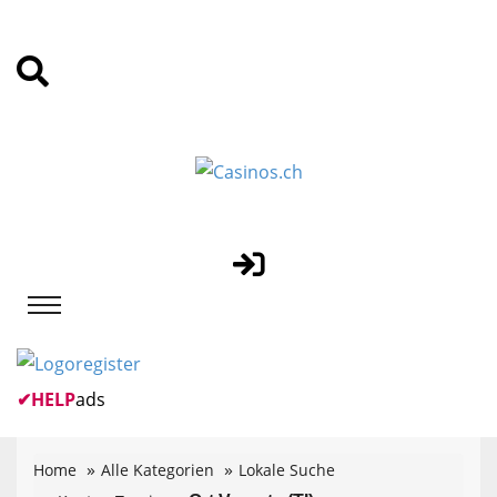
✔
HELP
ads
Home
Alle Kategorien
Lokale Suche