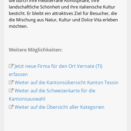
die durch ihre mediterrane Atmosphäre, ihre
landschaftliche Schönheit und ihre italienische Kultur
besticht. Er bleibt ein attraktives Ziel für Besucher, die
die Mischung aus Natur, Kultur und Dolce Vita erleben
möchten.
Weitere Möglichkeiten:
Jetzt neue Firma für den Ort Vernate (TI)
erfassen
Weiter auf die Kantonsübersicht Kanton Tessin
Weiter auf die Schweizerkarte für die
Kantonsauswahl
Weiter auf die Übersicht aller Kategorien