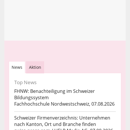
News
Aktion
Top News
FHNW: Benachteiligung im Schweizer
Bildungssystem
Fachhochschule Nordwestschweiz, 07.08.2026
Schweizer Firmenverzeichnis: Unternehmen
nach Kanton, Ort und Branche finden