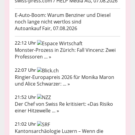
swiss-press.com / HELP Media AG, 07.08.2026
E-Auto-Boom: Warum Benziner und Diesel
noch lange nicht wertlos sind
Autoankauf Fair, 07.08.2026
22:12 Uhr
Monster-Prozess in Zürich: Fall Vincenz: Zwei
Professoren ... »
22:07 Uhr
Ringier-Europapreis 2026 für Monika Maron
und Alice Schwarzer: ... »
21:52 Uhr
Der Chef von Swiss Re kritisiert: «Das Risiko
einer Hitzewelle ... »
21:02 Uhr
Kantonsarchäologie Luzern – Wenn die