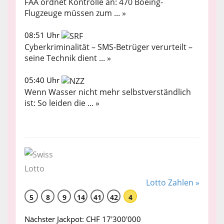
FAA ordnet Kontrolle an: 470 Boeing-
Flugzeuge müssen zum ... »
08:51 Uhr
Cyberkriminalität – SMS-Betrüger verurteilt –
seine Technik dient ... »
05:40 Uhr
Wenn Wasser nicht mehr selbstverständlich
ist: So leiden die ... »
Lotto Zahlen »
5
8
9
14
41
42
4
Nächster Jackpot: CHF 17'300'000