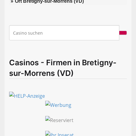
Ort Bretigny-sur-Morrens (VD)
Casinos - Firmen in Bretigny-
sur-Morrens (VD)