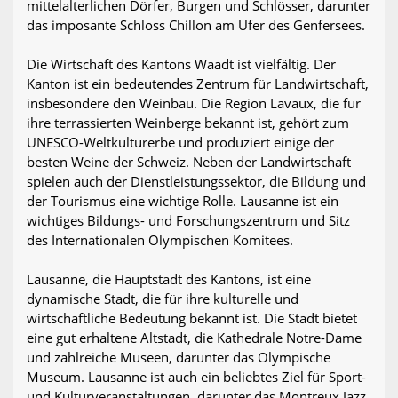
mittelalterlichen Dörfer, Burgen und Schlösser, darunter
das imposante Schloss Chillon am Ufer des Genfersees.
Die Wirtschaft des Kantons Waadt ist vielfältig. Der
Kanton ist ein bedeutendes Zentrum für Landwirtschaft,
insbesondere den Weinbau. Die Region Lavaux, die für
ihre terrassierten Weinberge bekannt ist, gehört zum
UNESCO-Weltkulturerbe und produziert einige der
besten Weine der Schweiz. Neben der Landwirtschaft
spielen auch der Dienstleistungssektor, die Bildung und
der Tourismus eine wichtige Rolle. Lausanne ist ein
wichtiges Bildungs- und Forschungszentrum und Sitz
des Internationalen Olympischen Komitees.
Lausanne, die Hauptstadt des Kantons, ist eine
dynamische Stadt, die für ihre kulturelle und
wirtschaftliche Bedeutung bekannt ist. Die Stadt bietet
eine gut erhaltene Altstadt, die Kathedrale Notre-Dame
und zahlreiche Museen, darunter das Olympische
Museum. Lausanne ist auch ein beliebtes Ziel für Sport-
und Kulturveranstaltungen, darunter das Montreux Jazz