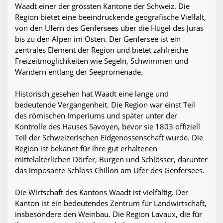
Waadt einer der grössten Kantone der Schweiz. Die
Region bietet eine beeindruckende geografische Vielfalt,
von den Ufern des Genfersees über die Hügel des Juras
bis zu den Alpen im Osten. Der Genfersee ist ein
zentrales Element der Region und bietet zahlreiche
Freizeitmöglichkeiten wie Segeln, Schwimmen und
Wandern entlang der Seepromenade.
Historisch gesehen hat Waadt eine lange und
bedeutende Vergangenheit. Die Region war einst Teil
des römischen Imperiums und später unter der
Kontrolle des Hauses Savoyen, bevor sie 1803 offiziell
Teil der Schweizerischen Eidgenossenschaft wurde. Die
Region ist bekannt für ihre gut erhaltenen
mittelalterlichen Dörfer, Burgen und Schlösser, darunter
das imposante Schloss Chillon am Ufer des Genfersees.
Die Wirtschaft des Kantons Waadt ist vielfältig. Der
Kanton ist ein bedeutendes Zentrum für Landwirtschaft,
insbesondere den Weinbau. Die Region Lavaux, die für