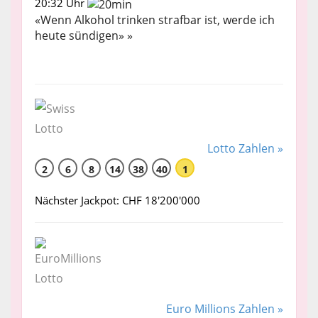
20:32 Uhr
«Wenn Alkohol trinken strafbar ist, werde ich
heute sündigen» »
Lotto Zahlen »
2
6
8
14
38
40
1
Nächster Jackpot: CHF 18'200'000
Euro Millions Zahlen »