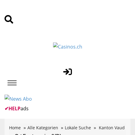
✔
HELP
ads
Home
Alle Kategorien
Lokale Suche
Kanton Vaud