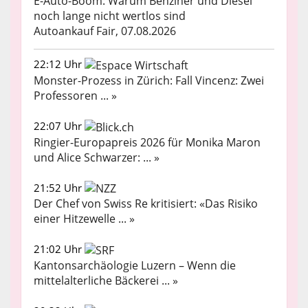
E-Auto-Boom: Warum Benziner und Diesel
noch lange nicht wertlos sind
Autoankauf Fair, 07.08.2026
22:12 Uhr
Monster-Prozess in Zürich: Fall Vincenz: Zwei
Professoren ... »
22:07 Uhr
Ringier-Europapreis 2026 für Monika Maron
und Alice Schwarzer: ... »
21:52 Uhr
Der Chef von Swiss Re kritisiert: «Das Risiko
einer Hitzewelle ... »
21:02 Uhr
Kantonsarchäologie Luzern – Wenn die
mittelalterliche Bäckerei ... »