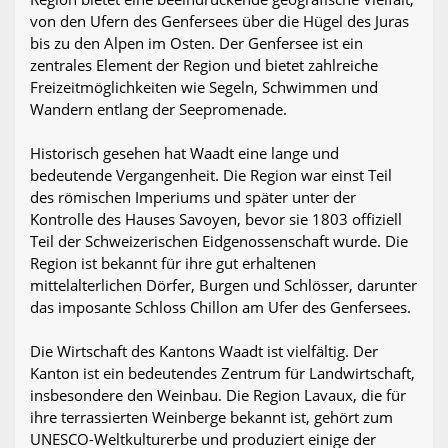
von den Ufern des Genfersees über die Hügel des Juras
bis zu den Alpen im Osten. Der Genfersee ist ein
zentrales Element der Region und bietet zahlreiche
Freizeitmöglichkeiten wie Segeln, Schwimmen und
Wandern entlang der Seepromenade.
Historisch gesehen hat Waadt eine lange und
bedeutende Vergangenheit. Die Region war einst Teil
des römischen Imperiums und später unter der
Kontrolle des Hauses Savoyen, bevor sie 1803 offiziell
Teil der Schweizerischen Eidgenossenschaft wurde. Die
Region ist bekannt für ihre gut erhaltenen
mittelalterlichen Dörfer, Burgen und Schlösser, darunter
das imposante Schloss Chillon am Ufer des Genfersees.
Die Wirtschaft des Kantons Waadt ist vielfältig. Der
Kanton ist ein bedeutendes Zentrum für Landwirtschaft,
insbesondere den Weinbau. Die Region Lavaux, die für
ihre terrassierten Weinberge bekannt ist, gehört zum
UNESCO-Weltkulturerbe und produziert einige der