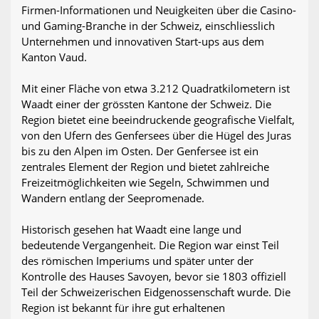
Firmen-Informationen und Neuigkeiten über die Casino-
und Gaming-Branche in der Schweiz, einschliesslich
Unternehmen und innovativen Start-ups aus dem
Kanton Vaud.
Mit einer Fläche von etwa 3.212 Quadratkilometern ist
Waadt einer der grössten Kantone der Schweiz. Die
Region bietet eine beeindruckende geografische Vielfalt,
von den Ufern des Genfersees über die Hügel des Juras
bis zu den Alpen im Osten. Der Genfersee ist ein
zentrales Element der Region und bietet zahlreiche
Freizeitmöglichkeiten wie Segeln, Schwimmen und
Wandern entlang der Seepromenade.
Historisch gesehen hat Waadt eine lange und
bedeutende Vergangenheit. Die Region war einst Teil
des römischen Imperiums und später unter der
Kontrolle des Hauses Savoyen, bevor sie 1803 offiziell
Teil der Schweizerischen Eidgenossenschaft wurde. Die
Region ist bekannt für ihre gut erhaltenen