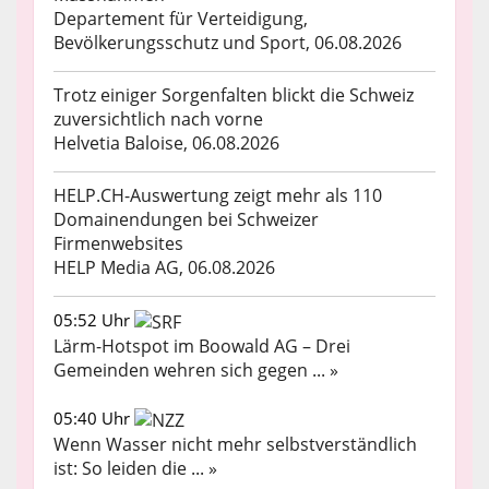
Departement für Verteidigung,
Bevölkerungsschutz und Sport, 06.08.2026
Trotz einiger Sorgenfalten blickt die Schweiz
zuversichtlich nach vorne
Helvetia Baloise, 06.08.2026
HELP.CH-Auswertung zeigt mehr als 110
Domainendungen bei Schweizer
Firmenwebsites
HELP Media AG, 06.08.2026
05:52 Uhr
Lärm-Hotspot im Boowald AG – Drei
Gemeinden wehren sich gegen ... »
05:40 Uhr
Wenn Wasser nicht mehr selbstverständlich
ist: So leiden die ... »