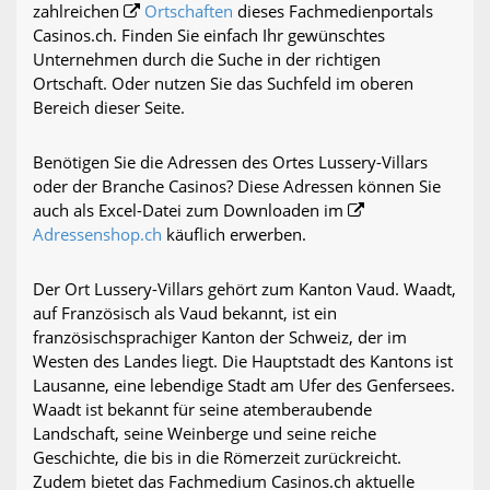
zahlreichen
Ortschaften
dieses Fachmedienportals
Casinos.ch. Finden Sie einfach Ihr gewünschtes
Unternehmen durch die Suche in der richtigen
Ortschaft. Oder nutzen Sie das Suchfeld im oberen
Bereich dieser Seite.
Benötigen Sie die Adressen des Ortes Lussery-Villars
oder der Branche Casinos? Diese Adressen können Sie
auch als Excel-Datei zum Downloaden im
Adressenshop.ch
käuflich erwerben.
Der Ort Lussery-Villars gehört zum Kanton Vaud. Waadt,
auf Französisch als Vaud bekannt, ist ein
französischsprachiger Kanton der Schweiz, der im
Westen des Landes liegt. Die Hauptstadt des Kantons ist
Lausanne, eine lebendige Stadt am Ufer des Genfersees.
Waadt ist bekannt für seine atemberaubende
Landschaft, seine Weinberge und seine reiche
Geschichte, die bis in die Römerzeit zurückreicht.
Zudem bietet das Fachmedium Casinos.ch aktuelle