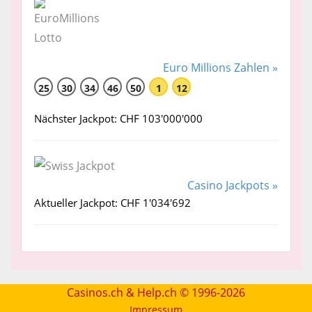
Euro Millions Zahlen »
25
30
34
46
50
1
12
Nächster Jackpot: CHF 103'000'000
Casino Jackpots »
Aktueller Jackpot: CHF 1'034'692
Casinos.ch & Help.ch © 1996-2026
Impressum