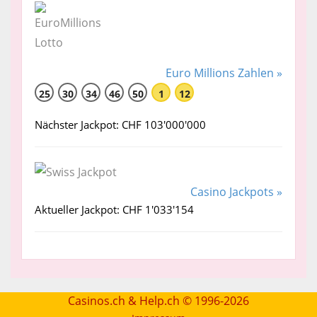
Euro Millions Zahlen »
25
30
34
46
50
1
12
Nächster Jackpot: CHF 103'000'000
Casino Jackpots »
Aktueller Jackpot: CHF 1'033'154
Casinos.ch & Help.ch © 1996-2026