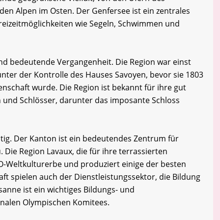
 den Alpen im Osten. Der Genfersee ist ein zentrales
Freizeitmöglichkeiten wie Segeln, Schwimmen und
nd bedeutende Vergangenheit. Die Region war einst
nter der Kontrolle des Hauses Savoyen, bevor sie 1803
senschaft wurde. Die Region ist bekannt für ihre gut
en und Schlösser, darunter das imposante Schloss
ältig. Der Kanton ist ein bedeutendes Zentrum für
Die Region Lavaux, die für ihre terrassierten
-Weltkulturerbe und produziert einige der besten
t spielen auch der Dienstleistungssektor, die Bildung
sanne ist ein wichtiges Bildungs- und
onalen Olympischen Komitees.