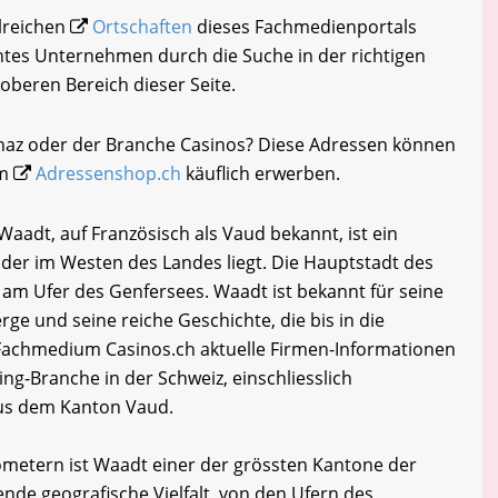
hlreichen
Ortschaften
dieses Fachmedienportals
chtes Unternehmen durch die Suche in der richtigen
oberen Bereich dieser Seite.
thaz oder der Branche Casinos? Diese Adressen können
im
Adressenshop.ch
käuflich erwerben.
aadt, auf Französisch als Vaud bekannt, ist ein
 der im Westen des Landes liegt. Die Hauptstadt des
 am Ufer des Genfersees. Waadt ist bekannt für seine
e und seine reiche Geschichte, die bis in die
 Fachmedium Casinos.ch aktuelle Firmen-Informationen
g-Branche in der Schweiz, einschliesslich
us dem Kanton Vaud.
lometern ist Waadt einer der grössten Kantone der
ende geografische Vielfalt, von den Ufern des