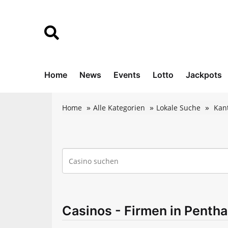
Home
News
Events
Lotto
Jackpots
Home
Alle Kategorien
Lokale Suche
Kan
Casinos - Firmen in Pentha