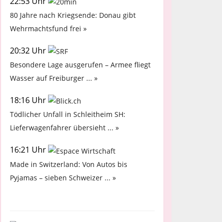
22:53 Uhr
80 Jahre nach Kriegsende: Donau gibt
Wehrmachtsfund frei »
20:32 Uhr
Besondere Lage ausgerufen – Armee fliegt
Wasser auf Freiburger ... »
18:16 Uhr
Tödlicher Unfall in Schleitheim SH:
Lieferwagenfahrer übersieht ... »
16:21 Uhr
Made in Switzerland: Von Autos bis
Pyjamas – sieben Schweizer ... »