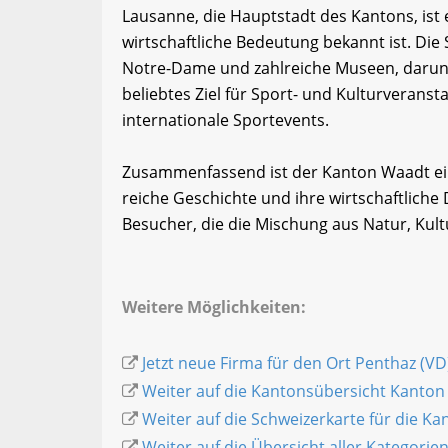
Lausanne, die Hauptstadt des Kantons, ist e
wirtschaftliche Bedeutung bekannt ist. Die S
Notre-Dame und zahlreiche Museen, darun
beliebtes Ziel für Sport- und Kulturveranst
internationale Sportevents.
Zusammenfassend ist der Kanton Waadt eine
reiche Geschichte und ihre wirtschaftliche D
Besucher, die die Mischung aus Natur, Kul
Weitere Möglichkeiten:
Jetzt neue Firma für den Ort Penthaz (VD
Weiter auf die Kantonsübersicht Kanton
Weiter auf die Schweizerkarte für die K
Weiter auf die Übersicht aller Kategorie