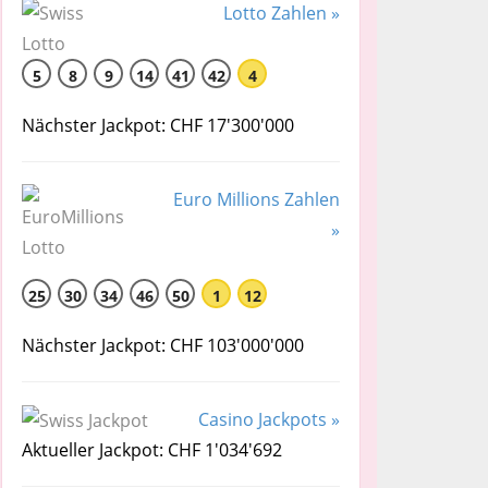
Lotto Zahlen »
5
8
9
14
41
42
4
Nächster Jackpot: CHF 17'300'000
Euro Millions Zahlen
»
25
30
34
46
50
1
12
Nächster Jackpot: CHF 103'000'000
Casino Jackpots »
Aktueller Jackpot: CHF 1'034'692