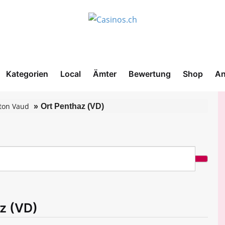
Kategorien
Local
Ämter
Bewertung
Shop
An
ton Vaud
Ort Penthaz (VD)
z (VD)