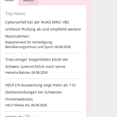
Top News
Cybervorfall bei der RUAG MRO: VBS
schliesst Prüfung ab und empfiehlt weitere
Massnahmen
Departement für Verteidigung,
Bevölkerungsschutz und Sport, 06.08.2026
Trotz einiger Sorgenfalten blickt die
Schweiz zuversichtlich nach vorne
Helvetia Baloise, 06.08.2026
HELP.CH-Auswertung zeigt mehr als 110
Domainendungen bei Schweizer
Firmenwebsites
HELP Media AG, 06.08.2026