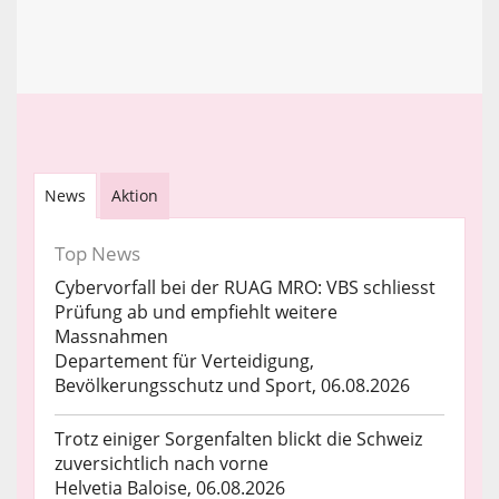
News
Aktion
Top News
Cybervorfall bei der RUAG MRO: VBS schliesst
Prüfung ab und empfiehlt weitere
Massnahmen
Departement für Verteidigung,
Bevölkerungsschutz und Sport, 06.08.2026
Trotz einiger Sorgenfalten blickt die Schweiz
zuversichtlich nach vorne
Helvetia Baloise, 06.08.2026