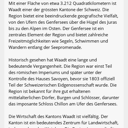
Mit einer Fläche von etwa 3.212 Quadratkilometern ist
Waadt einer der grössten Kantone der Schweiz. Die
Region bietet eine beeindruckende geografische Vielfalt,
von den Ufern des Genfersees über die Hügel des Juras
bis zu den Alpen im Osten. Der Genfersee ist ein
zentrales Element der Region und bietet zahlreiche
Freizeitmöglichkeiten wie Segeln, Schwimmen und
Wandern entlang der Seepromenade.
Historisch gesehen hat Waadt eine lange und
bedeutende Vergangenheit. Die Region war einst Teil
des römischen Imperiums und später unter der
Kontrolle des Hauses Savoyen, bevor sie 1803 offiziell
Teil der Schweizerischen Eidgenossenschaft wurde. Die
Region ist bekannt für ihre gut erhaltenen
mittelalterlichen Dörfer, Burgen und Schlösser, darunter
das imposante Schloss Chillon am Ufer des Genfersees.
Die Wirtschaft des Kantons Waadt ist vielfältig. Der
Kanton ist ein bedeutendes Zentrum für Landwirtschaft,