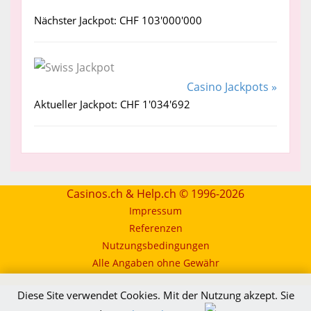
Nächster Jackpot: CHF 103'000'000
Casino Jackpots »
Aktueller Jackpot: CHF 1'034'692
Casinos.ch & Help.ch © 1996-2026
Impressum
Referenzen
Nutzungsbedingungen
Alle Angaben ohne Gewähr
Diese Site verwendet Cookies. Mit der Nutzung akzept. Sie