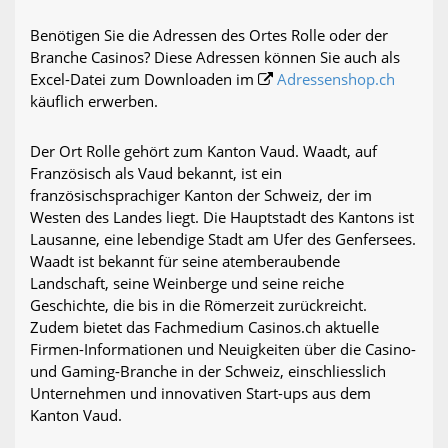
Benötigen Sie die Adressen des Ortes Rolle oder der
Branche Casinos? Diese Adressen können Sie auch als
Excel-Datei zum Downloaden im
Adressenshop.ch
käuflich erwerben.
Der Ort Rolle gehört zum Kanton Vaud. Waadt, auf
Französisch als Vaud bekannt, ist ein
französischsprachiger Kanton der Schweiz, der im
Westen des Landes liegt. Die Hauptstadt des Kantons ist
Lausanne, eine lebendige Stadt am Ufer des Genfersees.
Waadt ist bekannt für seine atemberaubende
Landschaft, seine Weinberge und seine reiche
Geschichte, die bis in die Römerzeit zurückreicht.
Zudem bietet das Fachmedium Casinos.ch aktuelle
Firmen-Informationen und Neuigkeiten über die Casino-
und Gaming-Branche in der Schweiz, einschliesslich
Unternehmen und innovativen Start-ups aus dem
Kanton Vaud.