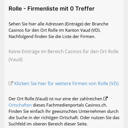
Rolle - Firmenliste mit 0 Treffer
Sehen Sie hier alle Adressen (Einträge) der Branche
Casinos für den Ort Rolle im Kanton Vaud (VD).
Nachfolgend finden Sie die Liste der Firmen.
Keine Einträge im Bereich Casinos für den Ort Rolle
(Vaud)
Klicken Sie hier für weitere Firmen von Rolle (VD)
Der Ort Rolle (Vaud) ist nur eine der zahlreichen
Ortschaften
dieses Fachmedienportals Casinos.ch.
Finden Sie einfach Ihr gewünschtes Unternehmen durch
die Suche in der richtigen Ortschaft. Oder nutzen Sie das
Suchfeld im oberen Bereich dieser Seite.