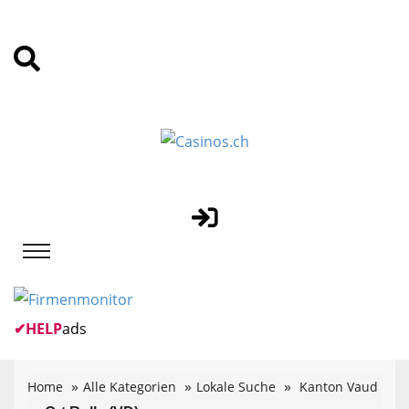
✔
HELP
ads
Home
Alle Kategorien
Lokale Suche
Kanton Vaud