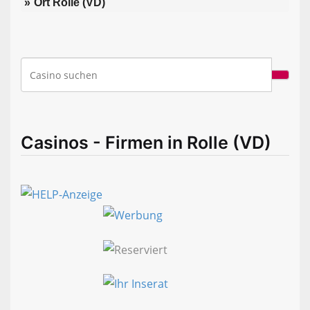
Ort Rolle (VD)
Casinos - Firmen in Rolle (VD)