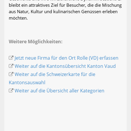
bleibt ein attraktives Ziel für Besucher, die die Mischung
aus Natur, Kultur und kulinarischen Genüssen erleben
möchten.
Weitere Möglichkeiten:
Jetzt neue Firma für den Ort Rolle (VD) erfassen
Weiter auf die Kantonsübersicht Kanton Vaud
Weiter auf die Schweizerkarte für die
Kantonsauswahl
Weiter auf die Übersicht aller Kategorien