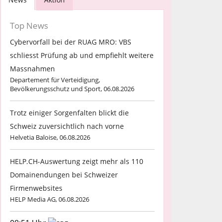
Top News
Cybervorfall bei der RUAG MRO: VBS
schliesst Prüfung ab und empfiehlt weitere
Massnahmen
Departement für Verteidigung,
Bevölkerungsschutz und Sport, 06.08.2026
Trotz einiger Sorgenfalten blickt die
Schweiz zuversichtlich nach vorne
Helvetia Baloise, 06.08.2026
HELP.CH-Auswertung zeigt mehr als 110
Domainendungen bei Schweizer
Firmenwebsites
HELP Media AG, 06.08.2026