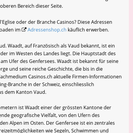
oberen Bereich dieser Seite.
l'Eglise oder der Branche Casinos? Diese Adressen
loaden im
Adressenshop.ch
käuflich erwerben.
ud. Waadt, auf Französisch als Vaud bekannt, ist ein
 der im Westen des Landes liegt. Die Hauptstadt des
 am Ufer des Genfersees. Waadt ist bekannt für seine
e und seine reiche Geschichte, die bis in die
 Fachmedium Casinos.ch aktuelle Firmen-Informationen
g-Branche in der Schweiz, einschliesslich
us dem Kanton Vaud.
lometern ist Waadt einer der grössten Kantone der
ende geografische Vielfalt, von den Ufern des
 den Alpen im Osten. Der Genfersee ist ein zentrales
Freizeitmöglichkeiten wie Segeln, Schwimmen und