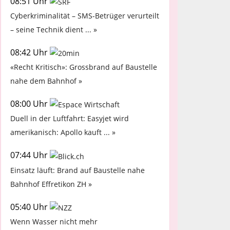
08:51 Uhr
Cyberkriminalität – SMS-Betrüger verurteilt
– seine Technik dient ... »
08:42 Uhr
«Recht Kritisch»: Grossbrand auf Baustelle
nahe dem Bahnhof »
08:00 Uhr
Duell in der Luftfahrt: Easyjet wird
amerikanisch: Apollo kauft ... »
07:44 Uhr
Einsatz läuft: Brand auf Baustelle nahe
Bahnhof Effretikon ZH »
05:40 Uhr
Wenn Wasser nicht mehr