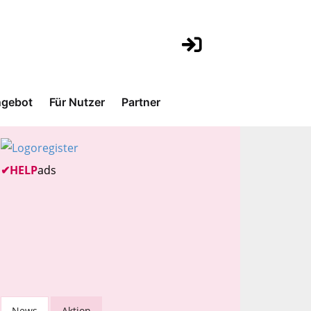
gebot
Für Nutzer
Partner
✔
HELP
ads
News
Aktion