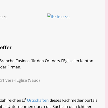
reffer
 Branche Casinos für den Ort Vers-l'Eglise im Kanton
 der Firmen.
rt Vers-l'Eglise (Vaud)
r zahlreichen
Ortschaften
dieses Fachmedienportals
chtes Unternehmen durch die Suche in der richtigen