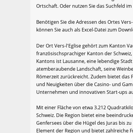
Ortschaft. Oder nutzen Sie das Suchfeld im 
Benötigen Sie die Adressen des Ortes Vers-
können Sie auch als Excel-Datei zum Down
Der Ort Vers-l'Eglise gehört zum Kanton Va
französischsprachiger Kanton der Schweiz,
Kantons ist Lausanne, eine lebendige Stadt
atemberaubende Landschaft, seine Weinberg
Römerzeit zurückreicht. Zudem bietet das
und Neuigkeiten über die Casino- und Gamin
Unternehmen und innovativen Start-ups a
Mit einer Fläche von etwa 3.212 Quadratki
Schweiz. Die Region bietet eine beeindruck
Genfersees über die Hügel des Juras bis zu
Element der Region und bietet zahlreiche 