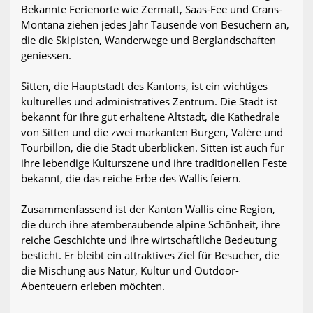
Bekannte Ferienorte wie Zermatt, Saas-Fee und Crans-
Montana ziehen jedes Jahr Tausende von Besuchern an,
die die Skipisten, Wanderwege und Berglandschaften
geniessen.
Sitten, die Hauptstadt des Kantons, ist ein wichtiges
kulturelles und administratives Zentrum. Die Stadt ist
bekannt für ihre gut erhaltene Altstadt, die Kathedrale
von Sitten und die zwei markanten Burgen, Valère und
Tourbillon, die die Stadt überblicken. Sitten ist auch für
ihre lebendige Kulturszene und ihre traditionellen Feste
bekannt, die das reiche Erbe des Wallis feiern.
Zusammenfassend ist der Kanton Wallis eine Region,
die durch ihre atemberaubende alpine Schönheit, ihre
reiche Geschichte und ihre wirtschaftliche Bedeutung
besticht. Er bleibt ein attraktives Ziel für Besucher, die
die Mischung aus Natur, Kultur und Outdoor-
Abenteuern erleben möchten.