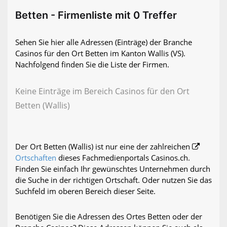
Betten - Firmenliste mit 0 Treffer
Sehen Sie hier alle Adressen (Einträge) der Branche
Casinos für den Ort Betten im Kanton Wallis (VS).
Nachfolgend finden Sie die Liste der Firmen.
Keine Einträge im Bereich Casinos für den Ort
Betten (Wallis)
Der Ort Betten (Wallis) ist nur eine der zahlreichen
Ortschaften
dieses Fachmedienportals Casinos.ch.
Finden Sie einfach Ihr gewünschtes Unternehmen durch
die Suche in der richtigen Ortschaft. Oder nutzen Sie das
Suchfeld im oberen Bereich dieser Seite.
Benötigen Sie die Adressen des Ortes Betten oder der