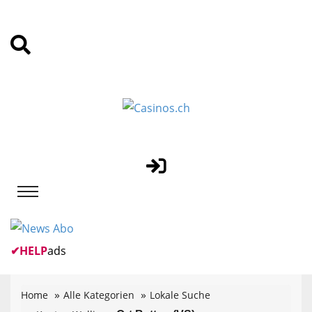
✔
HELP
ads
Home
Alle Kategorien
Lokale Suche