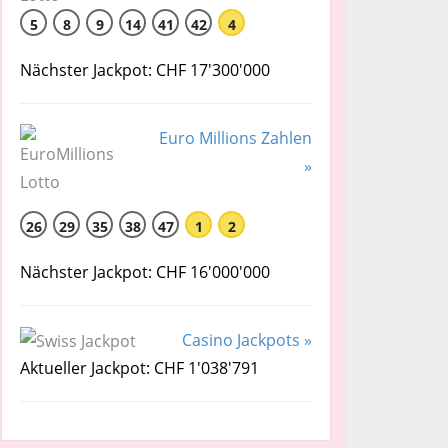
5
8
9
14
41
42
4
Nächster Jackpot: CHF 17'300'000
Euro Millions Zahlen
»
26
29
35
38
47
1
2
Nächster Jackpot: CHF 16'000'000
Casino Jackpots »
Aktueller Jackpot: CHF 1'038'791