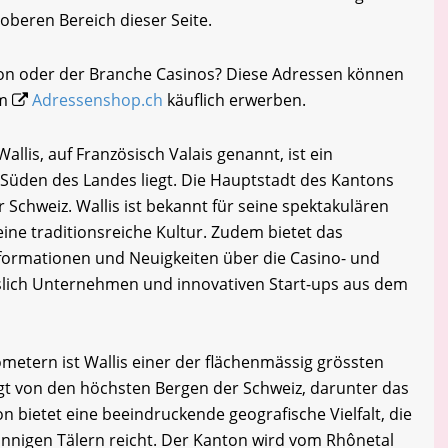
oberen Bereich dieser Seite.
son oder der Branche Casinos? Diese Adressen können
im
Adressenshop.ch
käuflich erwerben.
llis, auf Französisch Valais genannt, ist ein
 Süden des Landes liegt. Die Hauptstadt des Kantons
er Schweiz. Wallis ist bekannt für seine spektakulären
ine traditionsreiche Kultur. Zudem bietet das
formationen und Neuigkeiten über die Casino- und
sslich Unternehmen und innovativen Start-ups aus dem
ometern ist Wallis einer der flächenmässig grössten
gt von den höchsten Bergen der Schweiz, darunter das
n bietet eine beeindruckende geografische Vielfalt, die
onnigen Tälern reicht. Der Kanton wird vom Rhônetal