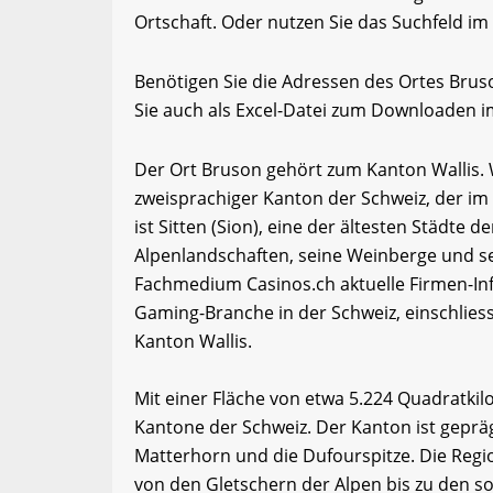
Ortschaft. Oder nutzen Sie das Suchfeld im 
Benötigen Sie die Adressen des Ortes Bru
Sie auch als Excel-Datei zum Downloaden 
Der Ort Bruson gehört zum Kanton Wallis. Wa
zweisprachiger Kanton der Schweiz, der im
ist Sitten (Sion), eine der ältesten Städte d
Alpenlandschaften, seine Weinberge und se
Fachmedium Casinos.ch aktuelle Firmen-In
Gaming-Branche in der Schweiz, einschlie
Kanton Wallis.
Mit einer Fläche von etwa 5.224 Quadratkil
Kantone der Schweiz. Der Kanton ist geprä
Matterhorn und die Dufourspitze. Die Regio
von den Gletschern der Alpen bis zu den s