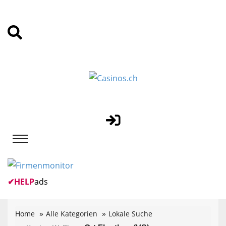
✔
HELP
ads
Home
Alle Kategorien
Lokale Suche