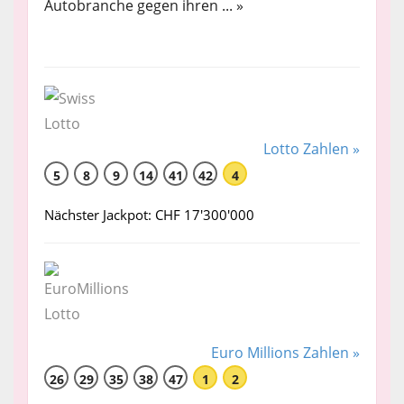
Autobranche gegen ihren ... »
Lotto Zahlen »
5
8
9
14
41
42
4
Nächster Jackpot: CHF 17'300'000
Euro Millions Zahlen »
26
29
35
38
47
1
2