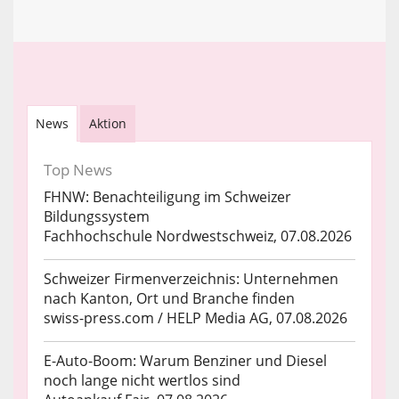
News
Aktion
Top News
FHNW: Benachteiligung im Schweizer
Bildungssystem
Fachhochschule Nordwestschweiz, 07.08.2026
Schweizer Firmenverzeichnis: Unternehmen
nach Kanton, Ort und Branche finden
swiss-press.com / HELP Media AG, 07.08.2026
E-Auto-Boom: Warum Benziner und Diesel
noch lange nicht wertlos sind