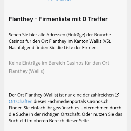
Flanthey - Firmenliste mit 0 Treffer
Sehen Sie hier alle Adressen (Einträge) der Branche
Casinos für den Ort Flanthey im Kanton Wallis (VS).
Nachfolgend finden Sie die Liste der Firmen.
Keine Einträge im Bereich Casinos für den Ort
Flanthey (Wallis)
Der Ort Flanthey (Wallis) ist nur eine der zahlreichen
Ortschaften
dieses Fachmedienportals Casinos.ch.
Finden Sie einfach Ihr gewünschtes Unternehmen durch
die Suche in der richtigen Ortschaft. Oder nutzen Sie das
Suchfeld im oberen Bereich dieser Seite.