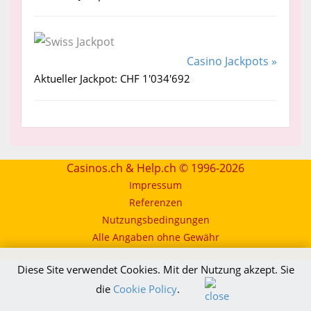
Casino Jackpots »
Aktueller Jackpot: CHF 1'034'692
Casinos.ch & Help.ch © 1996-2026
Impressum
Referenzen
Nutzungsbedingungen
Alle Angaben ohne Gewähr
Diese Site verwendet Cookies. Mit der Nutzung akzept. Sie
die
Cookie Policy
.