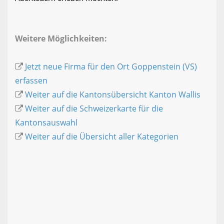
Weitere Möglichkeiten:
Jetzt neue Firma für den Ort Goppenstein (VS)
erfassen
Weiter auf die Kantonsübersicht Kanton Wallis
Weiter auf die Schweizerkarte für die
Kantonsauswahl
Weiter auf die Übersicht aller Kategorien