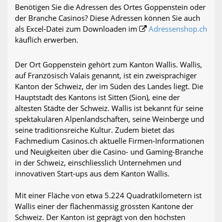
Benötigen Sie die Adressen des Ortes Goppenstein oder
der Branche Casinos? Diese Adressen können Sie auch
als Excel-Datei zum Downloaden im
Adressenshop.ch
käuflich erwerben.
Der Ort Goppenstein gehört zum Kanton Wallis. Wallis,
auf Französisch Valais genannt, ist ein zweisprachiger
Kanton der Schweiz, der im Süden des Landes liegt. Die
Hauptstadt des Kantons ist Sitten (Sion), eine der
ältesten Städte der Schweiz. Wallis ist bekannt für seine
spektakulären Alpenlandschaften, seine Weinberge und
seine traditionsreiche Kultur. Zudem bietet das
Fachmedium Casinos.ch aktuelle Firmen-Informationen
und Neuigkeiten über die Casino- und Gaming-Branche
in der Schweiz, einschliesslich Unternehmen und
innovativen Start-ups aus dem Kanton Wallis.
Mit einer Fläche von etwa 5.224 Quadratkilometern ist
Wallis einer der flächenmässig grössten Kantone der
Schweiz. Der Kanton ist geprägt von den höchsten