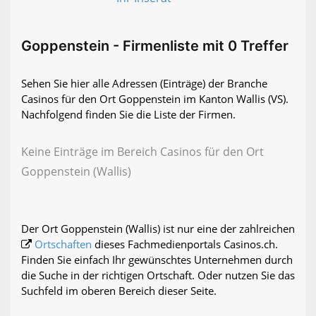
Goppenstein - Firmenliste mit 0 Treffer
Sehen Sie hier alle Adressen (Einträge) der Branche
Casinos für den Ort Goppenstein im Kanton Wallis (VS).
Nachfolgend finden Sie die Liste der Firmen.
Keine Einträge im Bereich Casinos für den Ort
Goppenstein (Wallis)
Der Ort Goppenstein (Wallis) ist nur eine der zahlreichen
Ortschaften
dieses Fachmedienportals Casinos.ch.
Finden Sie einfach Ihr gewünschtes Unternehmen durch
die Suche in der richtigen Ortschaft. Oder nutzen Sie das
Suchfeld im oberen Bereich dieser Seite.