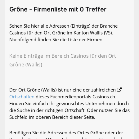
Grône - Firmenliste mit 0 Treffer
Sehen Sie hier alle Adressen (Einträge) der Branche
Casinos für den Ort Grône im Kanton Wallis (VS).
Nachfolgend finden Sie die Liste der Firmen.
Keine Einträge im Bereich Casinos für den Ort
Grône (Wallis)
Der Ort Grône (Wallis) ist nur eine der zahlreichen
Ortschaften
dieses Fachmedienportals Casinos.ch.
Finden Sie einfach Ihr gewünschtes Unternehmen durch
die Suche in der richtigen Ortschaft. Oder nutzen Sie das
Suchfeld im oberen Bereich dieser Seite.
Benötigen Sie die Adressen des Ortes Grône oder der