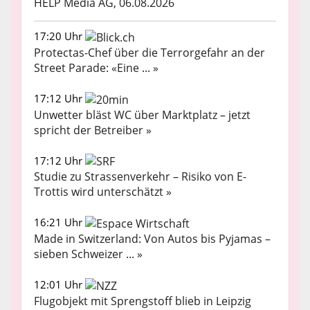
HELP Media AG, 06.08.2026
17:20 Uhr
Protectas-Chef über die Terrorgefahr an der
Street Parade: «Eine ... »
17:12 Uhr
Unwetter bläst WC über Marktplatz – jetzt
spricht der Betreiber »
17:12 Uhr
Studie zu Strassenverkehr – Risiko von E-
Trottis wird unterschätzt »
16:21 Uhr
Made in Switzerland: Von Autos bis Pyjamas –
sieben Schweizer ... »
12:01 Uhr
Flugobjekt mit Sprengstoff blieb in Leipzig