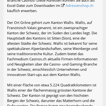
Branche Casinos? Diese Adressen können Sie auch als
Excel-Datei zum Downloaden im
Adressenshop.ch
käuflich erwerben.
Der Ort Grône gehört zum Kanton Wallis. Wallis, auf
Französisch Valais genannt, ist ein zweisprachiger
Kanton der Schweiz, der im Süden des Landes liegt. Die
Hauptstadt des Kantons ist Sitten (Sion), eine der
ältesten Städte der Schweiz. Wallis ist bekannt für seine
spektakulären Alpenlandschaften, seine Weinberge und
seine traditionsreiche Kultur. Zudem bietet das
Fachmedium Casinos.ch aktuelle Firmen-Informationen
und Neuigkeiten über die Casino- und Gaming-Branche
in der Schweiz, einschliesslich Unternehmen und
innovativen Start-ups aus dem Kanton Wallis.
Mit einer Fläche von etwa 5.224 Quadratkilometern ist
Wallis einer der flächenmässig grössten Kantone der
Schweiz. Der Kanton ist geprägt von den höchsten
Bergen der Schweiz, darunter das Matterhorn und die
Dufourspitze. Die Region bietet eine beeindruckende