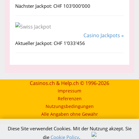
Nächster Jackpot: CHF 103'000'000
Casino Jackpots »
Aktueller Jackpot: CHF 1'033'456
Casinos.ch & Help.ch © 1996-2026
Impressum
Referenzen
Nutzungsbedingungen
Alle Angaben ohne Gewähr
Diese Site verwendet Cookies. Mit der Nutzung akzept. Sie
die
Cookie Policy
.