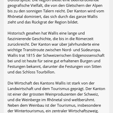
geografische Vielfalt, die von den Gletschern der Alpen
bis zu den sonnigen Tälern reicht. Der Kanton wird vom
Rhônetal dominiert, das sich durch das ganze Wallis
zieht und das Rückgrat der Region bildet.
Historisch gesehen hat Wallis eine lange und
faszinierende Geschichte, die bis in die Römerzeit
zurückreicht. Der Kanton war über Jahrhunderte eine
wichtige Transitroute zwischen Nord- und Südeuropa.
Wallis trat 1815 der Schweizerischen Eidgenossenschaft
bei und ist heute für seine gut erhaltenen Burgen und
Festungen bekannt, darunter die Festungen von Sitten
und das Schloss Tourbillon.
Die Wirtschaft des Kantons Wallis ist stark von der
Landwirtschaft und dem Tourismus geprägt. Der Kanton
ist einer der grössten Weinproduzenten der Schweiz,
und die Weinberge im Rhônetal sind weltberühmt.
Neben dem Weinbau ist der Tourismus, insbesondere
der Wintertourismus, ein zentraler Wirtschaftszweig.