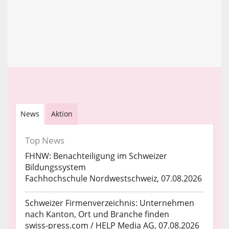
News
Aktion
Top News
FHNW: Benachteiligung im Schweizer
Bildungssystem
Fachhochschule Nordwestschweiz, 07.08.2026
Schweizer Firmenverzeichnis: Unternehmen
nach Kanton, Ort und Branche finden
swiss-press.com / HELP Media AG, 07.08.2026