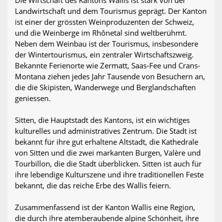
Die Wirtschaft des Kantons Wallis ist stark von der
Landwirtschaft und dem Tourismus geprägt. Der Kanton
ist einer der grössten Weinproduzenten der Schweiz,
und die Weinberge im Rhônetal sind weltberühmt.
Neben dem Weinbau ist der Tourismus, insbesondere
der Wintertourismus, ein zentraler Wirtschaftszweig.
Bekannte Ferienorte wie Zermatt, Saas-Fee und Crans-
Montana ziehen jedes Jahr Tausende von Besuchern an,
die die Skipisten, Wanderwege und Berglandschaften
geniessen.
Sitten, die Hauptstadt des Kantons, ist ein wichtiges
kulturelles und administratives Zentrum. Die Stadt ist
bekannt für ihre gut erhaltene Altstadt, die Kathedrale
von Sitten und die zwei markanten Burgen, Valère und
Tourbillon, die die Stadt überblicken. Sitten ist auch für
ihre lebendige Kulturszene und ihre traditionellen Feste
bekannt, die das reiche Erbe des Wallis feiern.
Zusammenfassend ist der Kanton Wallis eine Region,
die durch ihre atemberaubende alpine Schönheit, ihre