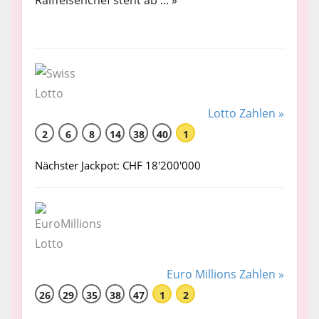
Raiffeisenchef steht ab ... »
Lotto Zahlen »
2
6
8
14
38
40
1
Nächster Jackpot: CHF 18'200'000
Euro Millions Zahlen »
26
29
35
38
47
1
2