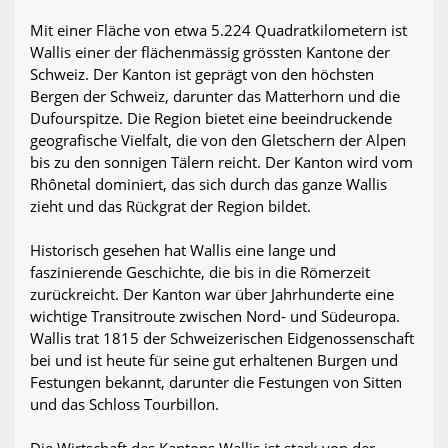
Mit einer Fläche von etwa 5.224 Quadratkilometern ist
Wallis einer der flächenmässig grössten Kantone der
Schweiz. Der Kanton ist geprägt von den höchsten
Bergen der Schweiz, darunter das Matterhorn und die
Dufourspitze. Die Region bietet eine beeindruckende
geografische Vielfalt, die von den Gletschern der Alpen
bis zu den sonnigen Tälern reicht. Der Kanton wird vom
Rhônetal dominiert, das sich durch das ganze Wallis
zieht und das Rückgrat der Region bildet.
Historisch gesehen hat Wallis eine lange und
faszinierende Geschichte, die bis in die Römerzeit
zurückreicht. Der Kanton war über Jahrhunderte eine
wichtige Transitroute zwischen Nord- und Südeuropa.
Wallis trat 1815 der Schweizerischen Eidgenossenschaft
bei und ist heute für seine gut erhaltenen Burgen und
Festungen bekannt, darunter die Festungen von Sitten
und das Schloss Tourbillon.