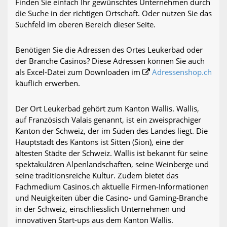
Finden Sie einfach Ihr gewünschtes Unternehmen durch
die Suche in der richtigen Ortschaft. Oder nutzen Sie das
Suchfeld im oberen Bereich dieser Seite.
Benötigen Sie die Adressen des Ortes Leukerbad oder
der Branche Casinos? Diese Adressen können Sie auch
als Excel-Datei zum Downloaden im
Adressenshop.ch
käuflich erwerben.
Der Ort Leukerbad gehört zum Kanton Wallis. Wallis,
auf Französisch Valais genannt, ist ein zweisprachiger
Kanton der Schweiz, der im Süden des Landes liegt. Die
Hauptstadt des Kantons ist Sitten (Sion), eine der
ältesten Städte der Schweiz. Wallis ist bekannt für seine
spektakulären Alpenlandschaften, seine Weinberge und
seine traditionsreiche Kultur. Zudem bietet das
Fachmedium Casinos.ch aktuelle Firmen-Informationen
und Neuigkeiten über die Casino- und Gaming-Branche
in der Schweiz, einschliesslich Unternehmen und
innovativen Start-ups aus dem Kanton Wallis.