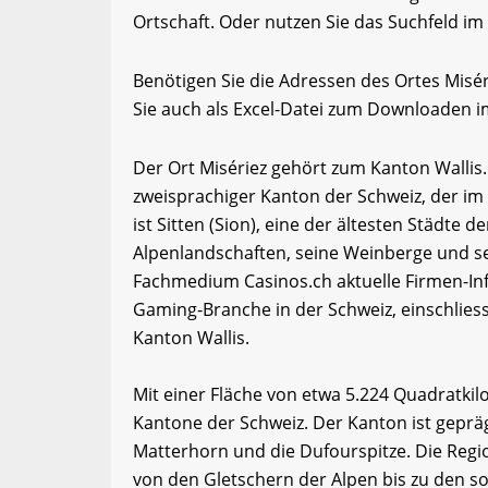
Ortschaft. Oder nutzen Sie das Suchfeld im 
Benötigen Sie die Adressen des Ortes Misé
Sie auch als Excel-Datei zum Downloaden 
Der Ort Misériez gehört zum Kanton Wallis. W
zweisprachiger Kanton der Schweiz, der im
ist Sitten (Sion), eine der ältesten Städte d
Alpenlandschaften, seine Weinberge und se
Fachmedium Casinos.ch aktuelle Firmen-In
Gaming-Branche in der Schweiz, einschlie
Kanton Wallis.
Mit einer Fläche von etwa 5.224 Quadratkil
Kantone der Schweiz. Der Kanton ist geprä
Matterhorn und die Dufourspitze. Die Regio
von den Gletschern der Alpen bis zu den s