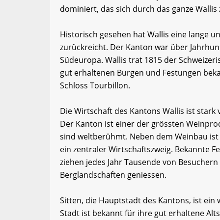
dominiert, das sich durch das ganze Wallis 
Historisch gesehen hat Wallis eine lange un
zurückreicht. Der Kanton war über Jahrhun
Südeuropa. Wallis trat 1815 der Schweizeri
gut erhaltenen Burgen und Festungen beka
Schloss Tourbillon.
Die Wirtschaft des Kantons Wallis ist star
Der Kanton ist einer der grössten Weinpr
sind weltberühmt. Neben dem Weinbau ist 
ein zentraler Wirtschaftszweig. Bekannte 
ziehen jedes Jahr Tausende von Besuchern 
Berglandschaften geniessen.
Sitten, die Hauptstadt des Kantons, ist ein
Stadt ist bekannt für ihre gut erhaltene Al