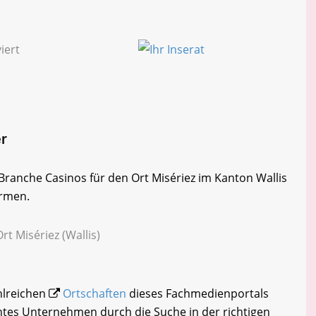
er
 Branche Casinos für den Ort Misériez im Kanton Wallis
irmen.
rt Misériez (Wallis)
ahlreichen
Ortschaften
dieses Fachmedienportals
chtes Unternehmen durch die Suche in der richtigen