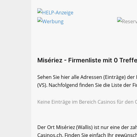
Misériez - Firmenliste mit 0 Treff
Sehen Sie hier alle Adressen (Einträge) der
(VS). Nachfolgend finden Sie die Liste der F
Keine Einträge im Bereich Casinos für den O
Der Ort Misériez (Wallis) ist nur eine der z
Casinos.ch. Finden Sie einfach Ihr gewüns