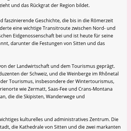
zieht und das Rückgrat der Region bildet.
d faszinierende Geschichte, die bis in die Römerzeit
derte eine wichtige Transitroute zwischen Nord- und
schen Eidgenossenschaft bei und ist heute für seine
nnt, darunter die Festungen von Sitten und das
k von der Landwirtschaft und dem Tourismus geprägt.
oduzenten der Schweiz, und die Weinberge im Rhônetal
der Tourismus, insbesondere der Wintertourismus,
Ferienorte wie Zermatt, Saas-Fee und Crans-Montana
an, die die Skipisten, Wanderwege und
 wichtiges kulturelles und administratives Zentrum. Die
tstadt, die Kathedrale von Sitten und die zwei markanten