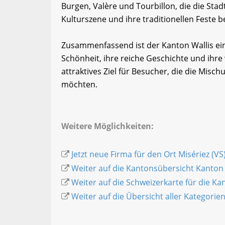
Burgen, Valère und Tourbillon, die die Stadt
Kulturszene und ihre traditionellen Feste be
Zusammenfassend ist der Kanton Wallis ei
Schönheit, ihre reiche Geschichte und ihre 
attraktives Ziel für Besucher, die die Mis
möchten.
Weitere Möglichkeiten:
Jetzt neue Firma für den Ort Misériez (VS
Weiter auf die Kantonsübersicht Kanton 
Weiter auf die Schweizerkarte für die K
Weiter auf die Übersicht aller Kategorie