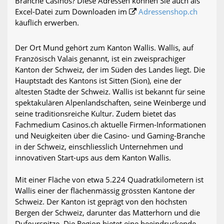
Branche Casinos? Diese Adressen können Sie auch als
Excel-Datei zum Downloaden im
Adressenshop.ch
käuflich erwerben.
Der Ort Mund gehört zum Kanton Wallis. Wallis, auf
Französisch Valais genannt, ist ein zweisprachiger
Kanton der Schweiz, der im Süden des Landes liegt. Die
Hauptstadt des Kantons ist Sitten (Sion), eine der
ältesten Städte der Schweiz. Wallis ist bekannt für seine
spektakulären Alpenlandschaften, seine Weinberge und
seine traditionsreiche Kultur. Zudem bietet das
Fachmedium Casinos.ch aktuelle Firmen-Informationen
und Neuigkeiten über die Casino- und Gaming-Branche
in der Schweiz, einschliesslich Unternehmen und
innovativen Start-ups aus dem Kanton Wallis.
Mit einer Fläche von etwa 5.224 Quadratkilometern ist
Wallis einer der flächenmässig grössten Kantone der
Schweiz. Der Kanton ist geprägt von den höchsten
Bergen der Schweiz, darunter das Matterhorn und die
Dufourspitze. Die Region bietet eine beeindruckende