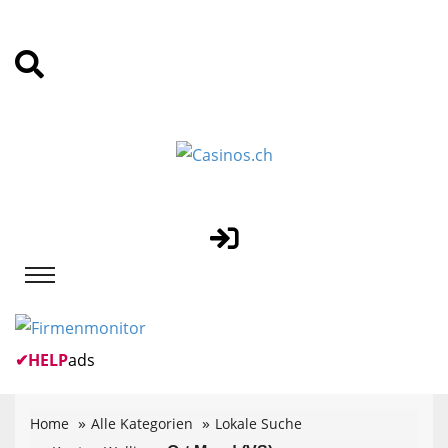
✔
HELP
ads
Home
Alle Kategorien
Lokale Suche