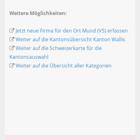
Weitere Möglichkeiten:
Jetzt neue Firma für den Ort Mund (VS) erfassen
Weiter auf die Kantonsübersicht Kanton Wallis
Weiter auf die Schweizerkarte für die
Kantonsauswahl
Weiter auf die Übersicht aller Kategorien