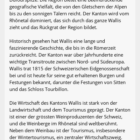
geografische Vielfalt, die von den Gletschern der Alpen
bis zu den sonnigen Tälern reicht. Der Kanton wird vom
Rhônetal dominiert, das sich durch das ganze Wallis
zieht und das Rückgrat der Region bildet.
Historisch gesehen hat Wallis eine lange und
faszinierende Geschichte, die bis in die Römerzeit
zurückreicht. Der Kanton war über Jahrhunderte eine
wichtige Transitroute zwischen Nord- und Südeuropa.
Wallis trat 1815 der Schweizerischen Eidgenossenschaft
bei und ist heute für seine gut erhaltenen Burgen und
Festungen bekannt, darunter die Festungen von Sitten
und das Schloss Tourbillon.
Die Wirtschaft des Kantons Wallis ist stark von der
Landwirtschaft und dem Tourismus geprägt. Der Kanton
ist einer der grössten Weinproduzenten der Schweiz,
und die Weinberge im Rhônetal sind weltberühmt.
Neben dem Weinbau ist der Tourismus, insbesondere
der Wintertourismus, ein zentraler Wirtschaftszweig.