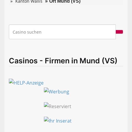
Kanton Wallis
Ort Mund (VS)
Casinos - Firmen in Mund (VS)