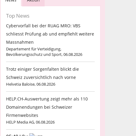
Top News
Cybervorfall bei der RUAG MRO: VBS
schliesst Prüfung ab und empfiehlt weitere
Massnahmen
Departement für Verteidigung,
Bevölkerungsschutz und Sport, 06.08.2026
Trotz einiger Sorgenfalten blickt die
Schweiz zuversichtlich nach vorne
Helvetia Baloise, 06.08.2026
HELP.CH-Auswertung zeigt mehr als 110
Domainendungen bei Schweizer
Firmenwebsites
HELP Media AG, 06.08.2026