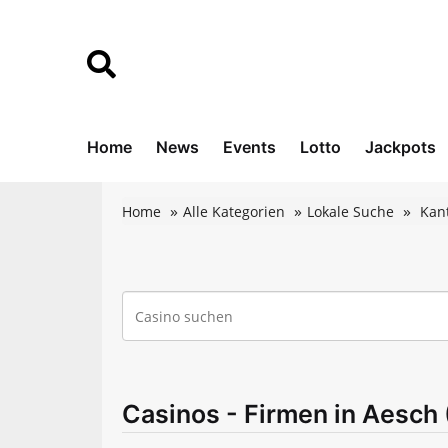
Home
News
Events
Lotto
Jackpots
Home
Alle Kategorien
Lokale Suche
Kan
Casinos - Firmen in Aesch