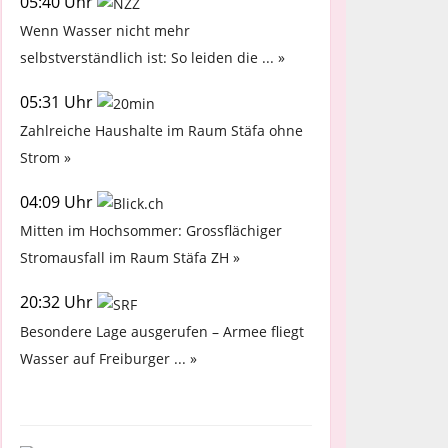
05:40 Uhr
Wenn Wasser nicht mehr
selbstverständlich ist: So leiden die ... »
05:31 Uhr
Zahlreiche Haushalte im Raum Stäfa ohne
Strom »
04:09 Uhr
Mitten im Hochsommer: Grossflächiger
Stromausfall im Raum Stäfa ZH »
20:32 Uhr
Besondere Lage ausgerufen – Armee fliegt
Wasser auf Freiburger ... »