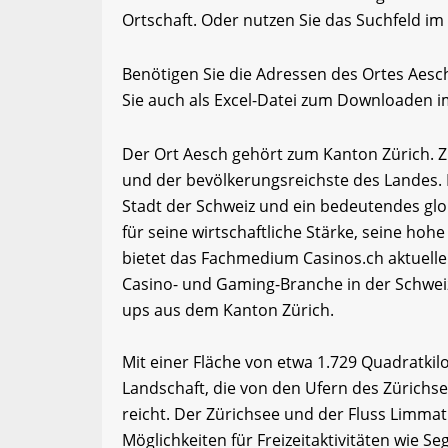
Ortschaft. Oder nutzen Sie das Suchfeld im 
Benötigen Sie die Adressen des Ortes Aes
Sie auch als Excel-Datei zum Downloaden 
Der Ort Aesch gehört zum Kanton Zürich. Z
und der bevölkerungsreichste des Landes. D
Stadt der Schweiz und ein bedeutendes glo
für seine wirtschaftliche Stärke, seine hohe
bietet das Fachmedium Casinos.ch aktuelle
Casino- und Gaming-Branche in der Schweiz
ups aus dem Kanton Zürich.
Mit einer Fläche von etwa 1.729 Quadratki
Landschaft, die von den Ufern des Zürich
reicht. Der Zürichsee und der Fluss Limmat
Möglichkeiten für Freizeitaktivitäten wie 