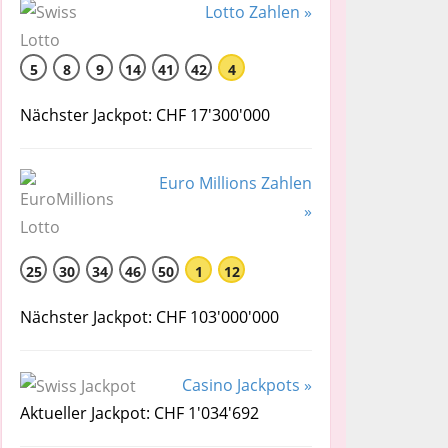
Lotto Zahlen »
5
8
9
14
41
42
4
Nächster Jackpot: CHF 17'300'000
Euro Millions Zahlen
»
25
30
34
46
50
1
12
Nächster Jackpot: CHF 103'000'000
Casino Jackpots »
Aktueller Jackpot: CHF 1'034'692