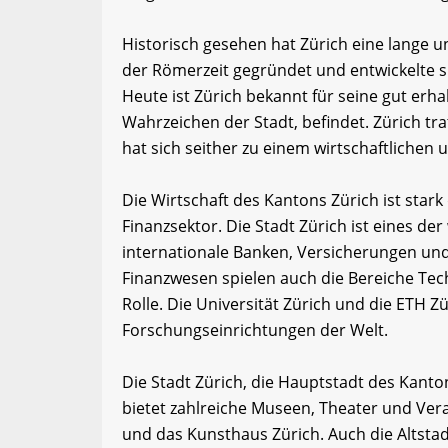
Historisch gesehen hat Zürich eine lange u
der Römerzeit gegründet und entwickelte s
Heute ist Zürich bekannt für seine gut erha
Wahrzeichen der Stadt, befindet. Zürich tr
hat sich seither zu einem wirtschaftlichen 
Die Wirtschaft des Kantons Zürich ist stark
Finanzsektor. Die Stadt Zürich ist eines de
internationale Banken, Versicherungen un
Finanzwesen spielen auch die Bereiche Te
Rolle. Die Universität Zürich und die ETH
Forschungseinrichtungen der Welt.
Die Stadt Zürich, die Hauptstadt des Kanton
bietet zahlreiche Museen, Theater und Ve
und das Kunsthaus Zürich. Auch die Altsta