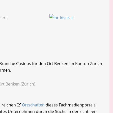
r Branche Casinos für den Ort Benken im Kanton Zürich
irmen.
Ort Benken (Zürich)
hlreichen
Ortschaften
dieses Fachmedienportals
chtes Unternehmen durch die Suche in der richtigen