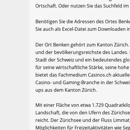
Ortschaft. Oder nutzen Sie das Suchfeld im 
Benötigen Sie die Adressen des Ortes Ben
Sie auch als Excel-Datei zum Downloaden 
Der Ort Benken gehört zum Kanton Zürich. 
und der bevölkerungsreichste des Landes. D
Stadt der Schweiz und ein bedeutendes glo
für seine wirtschaftliche Stärke, seine hohe
bietet das Fachmedium Casinos.ch aktuelle
Casino- und Gaming-Branche in der Schweiz
ups aus dem Kanton Zürich.
Mit einer Fläche von etwa 1.729 Quadratki
Landschaft, die von den Ufern des Zürich
reicht. Der Zürichsee und der Fluss Limmat
Möglichkeiten für Freizeitaktivitäten wie 