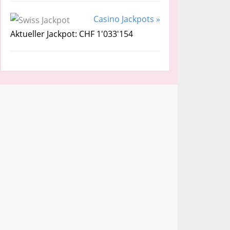
Casino Jackpots »
Aktueller Jackpot: CHF 1'033'154