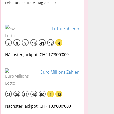
Felssturz heute Mittag am ... »
Lotto Zahlen »
5
8
9
14
41
42
4
Nächster Jackpot: CHF 17'300'000
Euro Millions Zahlen
»
25
30
34
46
50
1
12
Nächster Jackpot: CHF 103'000'000