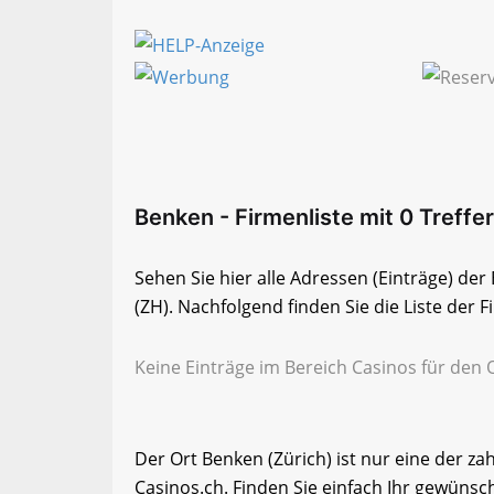
Benken - Firmenliste mit 0 Treffer
Sehen Sie hier alle Adressen (Einträge) de
(ZH). Nachfolgend finden Sie die Liste der F
Keine Einträge im Bereich Casinos für den 
Der Ort Benken (Zürich) ist nur eine der za
Casinos.ch. Finden Sie einfach Ihr gewüns