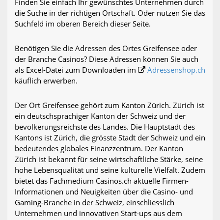
Finden Sie einfach Ihr gewünschtes Unternehmen durch
die Suche in der richtigen Ortschaft. Oder nutzen Sie das
Suchfeld im oberen Bereich dieser Seite.
Benötigen Sie die Adressen des Ortes Greifensee oder
der Branche Casinos? Diese Adressen können Sie auch
als Excel-Datei zum Downloaden im
Adressenshop.ch
käuflich erwerben.
Der Ort Greifensee gehört zum Kanton Zürich. Zürich ist
ein deutschsprachiger Kanton der Schweiz und der
bevölkerungsreichste des Landes. Die Hauptstadt des
Kantons ist Zürich, die grösste Stadt der Schweiz und ein
bedeutendes globales Finanzzentrum. Der Kanton
Zürich ist bekannt für seine wirtschaftliche Stärke, seine
hohe Lebensqualität und seine kulturelle Vielfalt. Zudem
bietet das Fachmedium Casinos.ch aktuelle Firmen-
Informationen und Neuigkeiten über die Casino- und
Gaming-Branche in der Schweiz, einschliesslich
Unternehmen und innovativen Start-ups aus dem