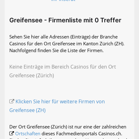
Greifensee - Firmenliste mit 0 Treffer
Sehen Sie hier alle Adressen (Einträge) der Branche
Casinos für den Ort Greifensee im Kanton Zürich (ZH).
Nachfolgend finden Sie die Liste der Firmen.
Keine Einträge im Bereich Casinos für den Ort
Greifensee (Zürich)
Klicken Sie hier für weitere Firmen von
Greifensee (ZH)
Der Ort Greifensee (Zürich) ist nur eine der zahlreichen
Ortschaften
dieses Fachmedienportals Casinos.ch.