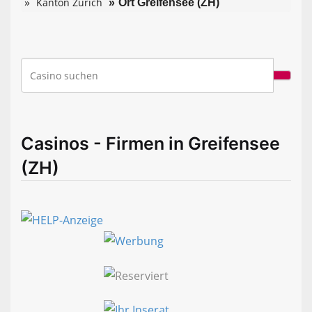
Kanton Zürich
Ort Greifensee (ZH)
Casinos - Firmen in Greifensee
(ZH)