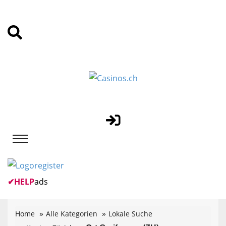
✔
HELP
ads
Home
Alle Kategorien
Lokale Suche