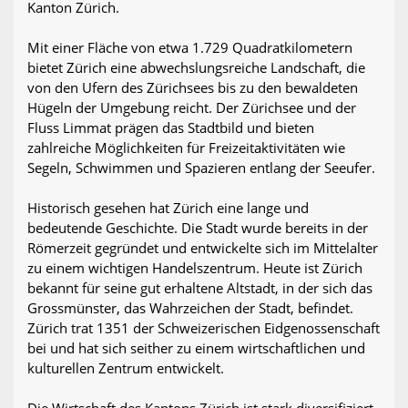
Kanton Zürich.
Mit einer Fläche von etwa 1.729 Quadratkilometern
bietet Zürich eine abwechslungsreiche Landschaft, die
von den Ufern des Zürichsees bis zu den bewaldeten
Hügeln der Umgebung reicht. Der Zürichsee und der
Fluss Limmat prägen das Stadtbild und bieten
zahlreiche Möglichkeiten für Freizeitaktivitäten wie
Segeln, Schwimmen und Spazieren entlang der Seeufer.
Historisch gesehen hat Zürich eine lange und
bedeutende Geschichte. Die Stadt wurde bereits in der
Römerzeit gegründet und entwickelte sich im Mittelalter
zu einem wichtigen Handelszentrum. Heute ist Zürich
bekannt für seine gut erhaltene Altstadt, in der sich das
Grossmünster, das Wahrzeichen der Stadt, befindet.
Zürich trat 1351 der Schweizerischen Eidgenossenschaft
bei und hat sich seither zu einem wirtschaftlichen und
kulturellen Zentrum entwickelt.