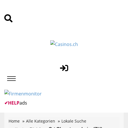
✔
HELP
ads
Home
Alle Kategorien
Lokale Suche