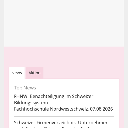
News
Aktion
Top News
FHNW: Benachteiligung im Schweizer
Bildungssystem
Fachhochschule Nordwestschweiz, 07.08.2026
Schweizer Firmenverzeichnis: Unternehmen