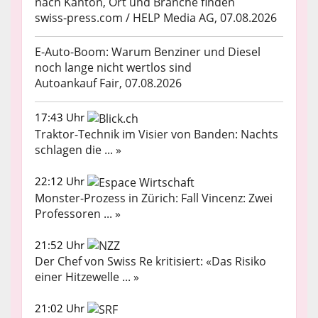
nach Kanton, Ort und Branche finden
swiss-press.com / HELP Media AG, 07.08.2026
E-Auto-Boom: Warum Benziner und Diesel
noch lange nicht wertlos sind
Autoankauf Fair, 07.08.2026
17:43 Uhr
Traktor-Technik im Visier von Banden: Nachts
schlagen die ... »
22:12 Uhr
Monster-Prozess in Zürich: Fall Vincenz: Zwei
Professoren ... »
21:52 Uhr
Der Chef von Swiss Re kritisiert: «Das Risiko
einer Hitzewelle ... »
21:02 Uhr