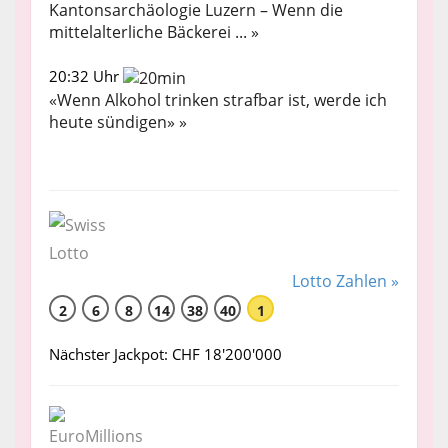
Kantonsarchäologie Luzern – Wenn die
mittelalterliche Bäckerei ... »
20:32 Uhr
«Wenn Alkohol trinken strafbar ist, werde ich
heute sündigen» »
Lotto Zahlen »
2
6
8
14
38
40
1
Nächster Jackpot: CHF 18'200'000