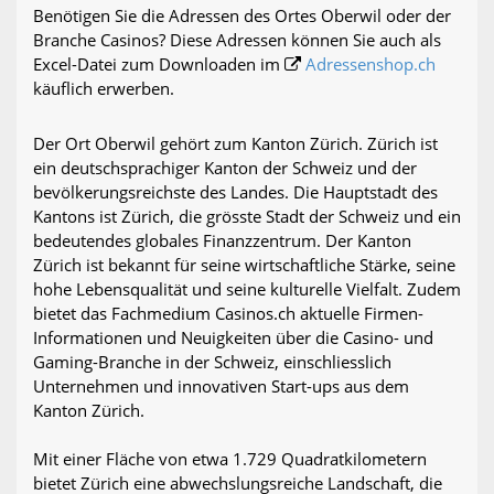
Benötigen Sie die Adressen des Ortes Oberwil oder der
Branche Casinos? Diese Adressen können Sie auch als
Excel-Datei zum Downloaden im
Adressenshop.ch
käuflich erwerben.
Der Ort Oberwil gehört zum Kanton Zürich. Zürich ist
ein deutschsprachiger Kanton der Schweiz und der
bevölkerungsreichste des Landes. Die Hauptstadt des
Kantons ist Zürich, die grösste Stadt der Schweiz und ein
bedeutendes globales Finanzzentrum. Der Kanton
Zürich ist bekannt für seine wirtschaftliche Stärke, seine
hohe Lebensqualität und seine kulturelle Vielfalt. Zudem
bietet das Fachmedium Casinos.ch aktuelle Firmen-
Informationen und Neuigkeiten über die Casino- und
Gaming-Branche in der Schweiz, einschliesslich
Unternehmen und innovativen Start-ups aus dem
Kanton Zürich.
Mit einer Fläche von etwa 1.729 Quadratkilometern
bietet Zürich eine abwechslungsreiche Landschaft, die