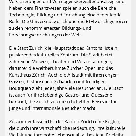
Versicherungen und Vermögensverwalter ansässig sind.
Neben dem Finanzwesen spielen auch die Bereiche
Technologie, Bildung und Forschung eine bedeutende
Rolle. Die Universität Zürich und die ETH Zürich gehören
zu den renommiertesten Bildungs- und
Forschungseinrichtungen der Welt.
Die Stadt Zürich, die Hauptstadt des Kantons, ist ein
pulsierendes kulturelles Zentrum. Die Stadt bietet
zahlreiche Museen, Theater und Veranstaltungen,
darunter die weltberühmte Zürcher Oper und das
Kunsthaus Zürich. Auch die Altstadt mit ihren engen
Gassen, historischen Gebäuden und trendigen
Boutiquen zieht jedes Jahr viele Besucher an. Die Stadt
ist auch für ihre lebendige Gastro- und Clubszene
bekannt, die Zürich zu einem beliebten Reiseziel für
junge und internationale Besucher macht.
Zusammenfassend ist der Kanton Zürich eine Region,
die durch ihre wirtschaftliche Bedeutung, ihre kulturelle
Vielfalt und ihre hohe Lebensqualität besticht. Er bleibt