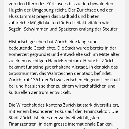
von den Ufern des Zürichsees bis zu den bewaldeten
Hügeln der Umgebung reicht. Der Zürichsee und der
Fluss Limmat prägen das Stadtbild und bieten
zahlreiche Möglichkeiten für Freizeitaktivitäten wie
Segeln, Schwimmen und Spazieren entlang der Seeufer.
Historisch gesehen hat Zürich eine lange und
bedeutende Geschichte. Die Stadt wurde bereits in der
Römerzeit gegründet und entwickelte sich im Mittelalter
zu einem wichtigen Handelszentrum. Heute ist Zürich
bekannt für seine gut erhaltene Altstadt, in der sich das
Grossmünster, das Wahrzeichen der Stadt, befindet.
Zürich trat 1351 der Schweizerischen Eidgenossenschaft
bei und hat sich seither zu einem wirtschaftlichen und
kulturellen Zentrum entwickelt.
Die Wirtschaft des Kantons Zürich ist stark diversifiziert,
mit einem besonderen Fokus auf den Finanzsektor. Die
Stadt Zürich ist eines der weltweit wichtigsten
Finanzzentren, in dem grosse internationale Banken,