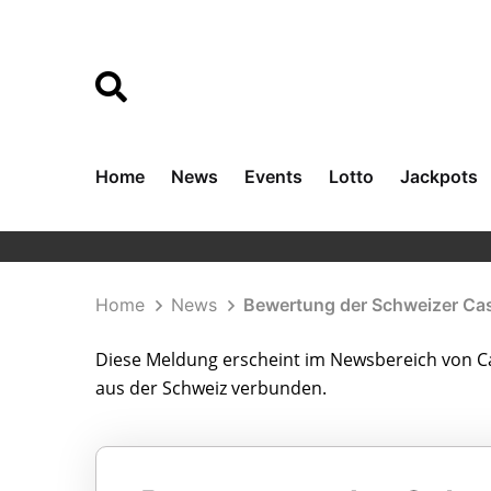
Home
News
Events
Lotto
Jackpots
Home
News
Bewertung der Schweizer Ca
Diese Meldung erscheint im Newsbereich von Ca
aus der Schweiz verbunden.