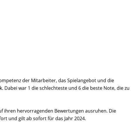
ompetenz der Mitarbeiter, das Spielangebot und die
Dabei war 1 die schlechteste und 6 die beste Note, die zu
 auf ihren hervorragenden Bewertungen ausruhen. Die
ort und gilt ab sofort für das Jahr 2024.