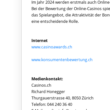
Im Jahr 2024 werden erstmals auch Onlin
Bei der Bewertung der Online-Casinos spie
das Spielangebot, die Attraktivität der B
eine entscheidende Rolle.
Internet
www.casinoawards.ch
www.konsumentenbewertung.ch
Medienkontakt:
Casinos.ch
Richard Honegger
Thurgauerstrasse 40, 8050 Zürich
Telefon: 044 240 36 40