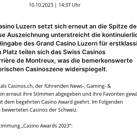
10.10.2023 | 14:37 Uhr
asino Luzern setzt sich erneut an die Spitze d
e Auszeichnung unterstreicht die kontinuierli
Hingabe des Grand Casino Luzern für erstklass
 Platz teilen sich das Swiss Casinos
rrière de Montreux, was die bemerkenswerte
zerischen Casinoszene widerspiegelt.
als Casinos.ch, der führenden News-, Gaming- &
en erneut ihre Stimmen abgegeben und ihre Favoriten gewä
t dem begehrten Casino Award geehrt. Im Folgenden
n bewerteten Casinos der Schweiz.
timmung „Casino Awards 2023“: