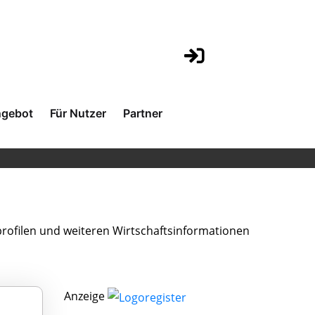
gebot
Für Nutzer
Partner
rofilen und weiteren Wirtschaftsinformationen
Anzeige