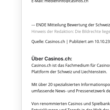
E-Mail: medieninfo@casinos.ch
--- ENDE Mitteilung Bewertung der Schweiz
Hinweis der Redaktion: Die Bildrechte lie
Quelle: Casinos.ch | Publiziert am 10.10.23
Über Casinos.ch:
Casinos.ch ist das Fachmedium für Casin
Plattform der Schweiz und Liechtenstein.
Mit über 20 spezialisierten Informationsp
umfassende News- und Pressenetzwerk der
Von renommierten Casinos und Spielbanke