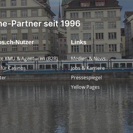
ne-Partner seit 1996
os.ch-Nutzer
Links
e KMU & Agenturen (B2B)
Medien & News
 für Casinos
Jobs & Karriere
ter
Pressespiegel
Yellow Pages