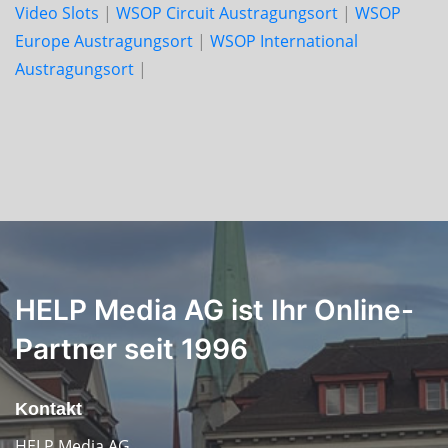
Video Slots
|
WSOP Circuit Austragungsort
|
WSOP
Europe Austragungsort
|
WSOP International
Austragungsort
|
HELP Media AG ist Ihr Online-
Partner seit 1996
Kontakt
HELP Media AG