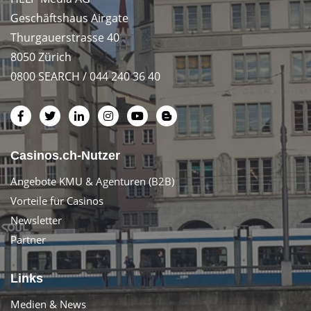
Geschäftshaus Airgate
Thurgauerstrasse 40
8050 Zürich
0800 SEARCH / 044 240 36 40
Casinos.ch-Nutzer
Angebote KMU & Agenturen (B2B)
Vorteile für Casinos
Newsletter
Partner
Links
Medien & News