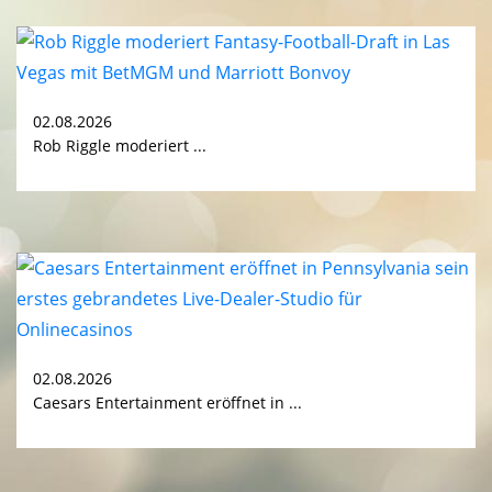
02.08.2026
Rob Riggle moderiert ...
02.08.2026
Caesars Entertainment eröffnet in ...