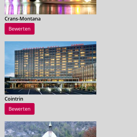
Crans-Montana
Bewerten
Cointrin
Bewerten