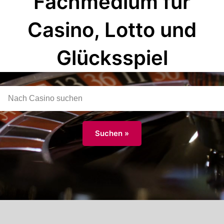
Fachmedium für
Casino, Lotto und
Glücksspiel