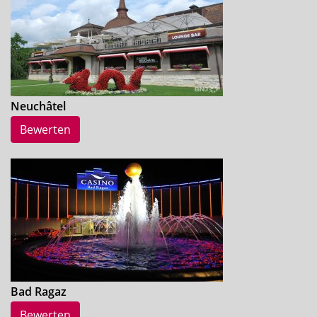
Neuchâtel
Bewerten
Bad Ragaz
Bewerten