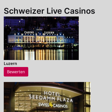
Schweizer Live Casinos
Luzern
Bewerten