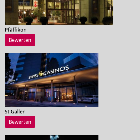
Pfäffikon
Bewerten
St.Gallen
Bewerten