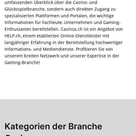
umfassenden Überblick über die Casino- und
Glücksspielbranche, sondern auch direkten Zugang zu
spezialisierten Plattformen und Portalen, die wichtige
Informationen für Fachleute, Unternehmen und Gaming-
Enthusiasten bereitstellen. Casinos.ch ist ein Angebot von
HELP.ch, einem etablierten Online-Dienstleister mit
langjähriger Erfahrung in der Bereitstellung hochwertiger
Informations- und Mediendienste. Profitieren Sie von
unserem breiten Netzwerk und unserer Expertise in der
Gaming-Branche!
Kategorien der Branche