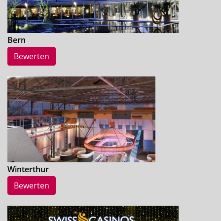
Bern
Bewerten
Winterthur
Bewerten