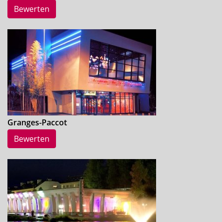
Bewerten
Granges-Paccot
Bewerten