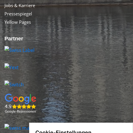
Jobs & Karriere
Pressespiegel
Yellow Pages
Partner
Cookie-Einstellungen