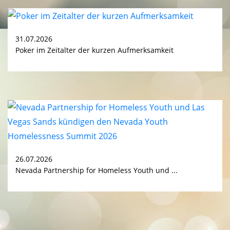
31.07.2026
Poker im Zeitalter der kurzen Aufmerksamkeit
26.07.2026
Nevada Partnership for Homeless Youth und ...