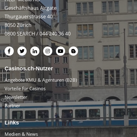
Geschäftshaus Airgate
Thurgauerstrasse 40
8050 Zürich
0800 SEARCH / 044 240 36 40
Casinos.ch-Nutzer
Angebote KMU & Agenturen (B2B)
Vorteile für Casinos
Newsletter
Partner
Links
Medien & News