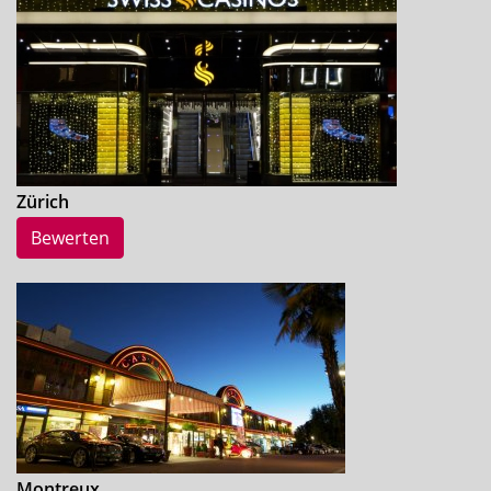
Zürich
Bewerten
Montreux