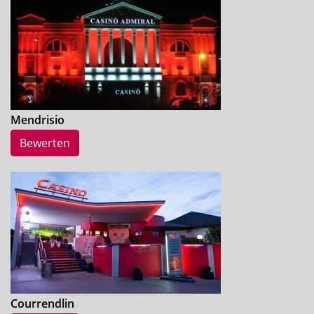
Mendrisio
Bewerten
Courrendlin