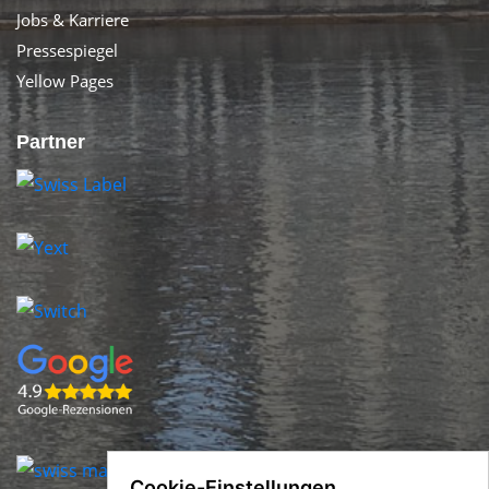
Jobs & Karriere
Pressespiegel
Yellow Pages
Partner
Cookie-Einstellungen