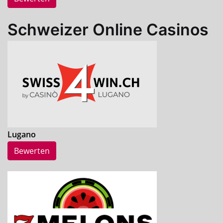
Schweizer Online Casinos
Lugano
Bewerten