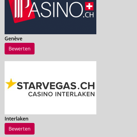
Genève
Bewerten
Interlaken
Bewerten