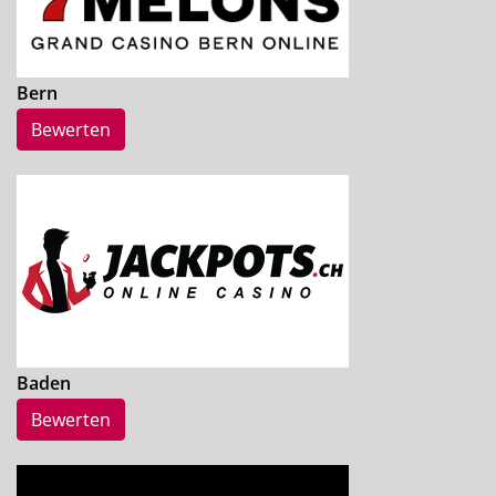
Bern
Bewerten
Baden
Bewerten