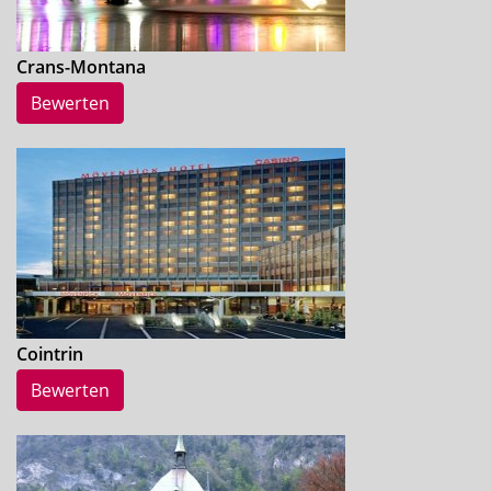
Crans-Montana
Bewerten
Cointrin
Bewerten