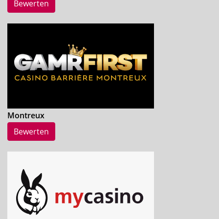
Bewerten
Montreux
Bewerten