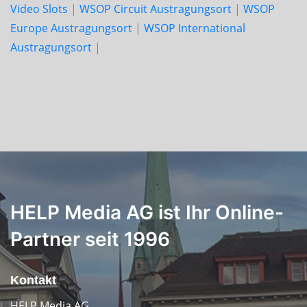
Video Slots
|
WSOP Circuit Austragungsort
|
WSOP
Europe Austragungsort
|
WSOP International
Austragungsort
|
HELP Media AG ist Ihr Online-
Partner seit 1996
Kontakt
HELP Media AG