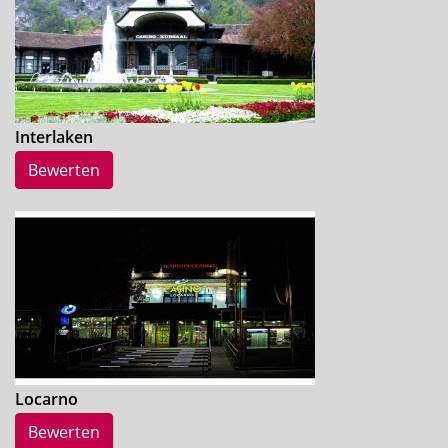
Interlaken
Bewerten
Locarno
Bewerten