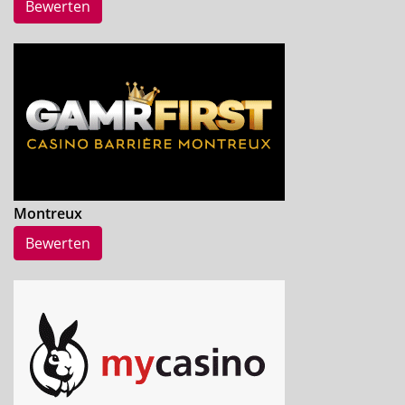
Bewerten
Montreux
Bewerten