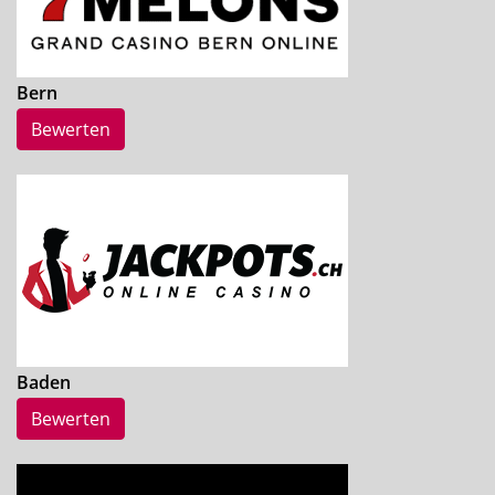
Bern
Bewerten
Baden
Bewerten