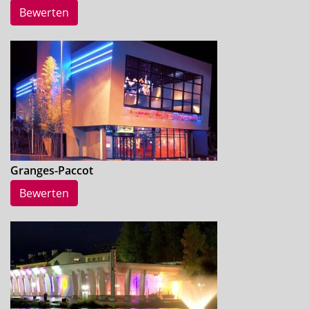
Bewerten
Granges-Paccot
Bewerten