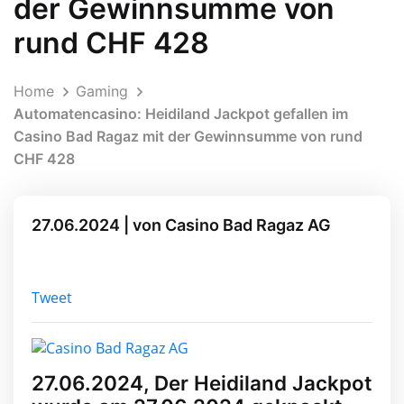
der Gewinnsumme von
rund CHF 428
Home
Gaming
Automatencasino: Heidiland Jackpot gefallen im
Casino Bad Ragaz mit der Gewinnsumme von rund
CHF 428
27.06.2024 | von Casino Bad Ragaz AG
Tweet
27.06.2024, Der Heidiland Jackpot