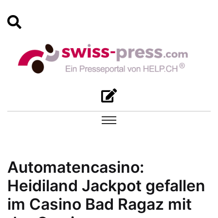
Automatencasino:
Heidiland Jackpot gefallen
im Casino Bad Ragaz mit