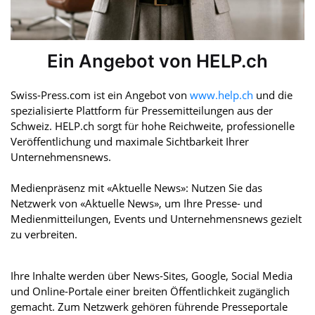
Ein Angebot von HELP.ch
Swiss-Press.com ist ein Angebot von
www.help.ch
und die
spezialisierte Plattform für Pressemitteilungen aus der
Schweiz. HELP.ch sorgt für hohe Reichweite, professionelle
Veröffentlichung und maximale Sichtbarkeit Ihrer
Unternehmensnews.
Medienpräsenz mit «Aktuelle News»: Nutzen Sie das
Netzwerk von «Aktuelle News», um Ihre Presse- und
Medienmitteilungen, Events und Unternehmensnews gezielt
zu verbreiten.
Ihre Inhalte werden über News-Sites, Google, Social Media
und Online-Portale einer breiten Öffentlichkeit zugänglich
gemacht. Zum Netzwerk gehören führende Presseportale