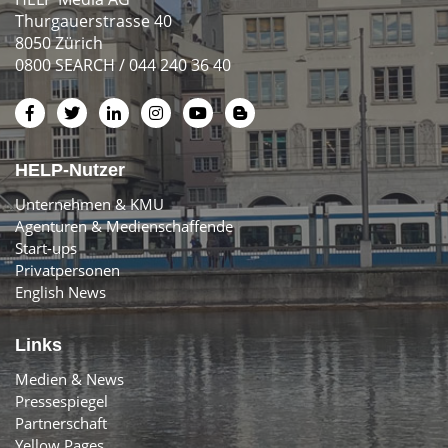
Thurgauerstrasse 40
8050 Zürich
0800 SEARCH / 044 240 36 40
HELP-Nutzer
Unternehmen & KMU
Agenturen & Medienschaffende
Start-ups
Privatpersonen
English News
Links
Medien & News
Pressespiegel
Partnerschaft
Yellow Pages