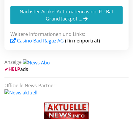
Nächster Artikel Automatencasino: FU Bat
Grand Jackpot ...
Weitere Informationen und Links:
Casino Bad Ragaz AG
(Firmenporträt)
Anzeige
✔
HELP
ads
Offizielle News-Partner: