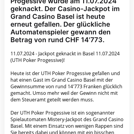
Progessive wurde am 11.07.2024
geknackt. Der Casino-Jackpot im
Grand Casino Basel ist heute
erneut gefallen. Der glückliche
Automatenspieler gewann den
Betrag von rund CHF 14'773.
11.07.2024 - Jackpot geknackt in Basel 11.07.2024
(UTH Poker Progessive)!
Heute ist der UTH Poker Progessive gefallen und
hat einen Gast im Grand Casino Basel mit der
Gewinnsumme von rund 14'773 Franken glücklich
gemacht. Umso mehr weil der Gewinn nicht mit
dem Steueramt geteilt werden muss.
Der UTH Poker Progessive ist ein sogenannter
Spielautomaten Mistery-Jackpot des Grand Casino
Basel. Mit einem Einsatz von wenigen Rappen sind
Sie bereits dabei und können mit ein bisschen