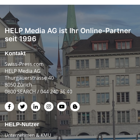
HELP Media AG ist Ihr Online-Partner
seit 1996
Kontakt
Swiss-Press.com
HELP Media AG
Thurgauerstrasse 40
8050 Zürich
0800 SEARCH / 044 240 36 40
HELP-Nutzer
Unternehmen & KMU