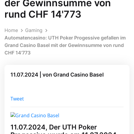
der Gewinnsumme von
rund CHF 14'773
Home
Gaming
Automatencasino: UTH Poker Progessive gefallen im
Grand Casino Basel mit der Gewinnsumme von rund
CHF 14'773
11.07.2024 | von Grand Casino Basel
Tweet
11.07.2024, Der UTH Poker