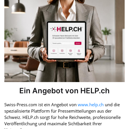
Ein Angebot von HELP.ch
Swiss-Press.com ist ein Angebot von
www.help.ch
und die
spezialisierte Plattform für Pressemitteilungen aus der
Schweiz. HELP.ch sorgt für hohe Reichweite, professionelle
Veröffentlichung und maximale Sichtbarkeit Ihrer