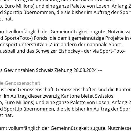
to, Euro Millions) und eine ganze Palette von Losen. Anfang 
d Sporttip übernommen, die sie bisher im Auftrag der Spor
t hat.
mt vollumfänglich der Gemeinnützigkeit zugute. Nutzniess
nd Sport-(Toto-) Fonds, die damit gemeinnützige Projekte in
itensport unterstützen. Zum andern der nationale Sport -
ussball und das Schweizer Eishockey - der via Sport-Toto-
s Gewinnzahlen Schweiz Ziehung 28.08.2024 ---
rie Genossenschaft:
e ist eine Genossenschaft. Genossenschafter sind die Kanto
 Im Auftrag dieser zwanzig Kantone bietet Swisslos
to, Euro Millions) und eine ganze Palette von Losen. Anfang 
d Sporttip übernommen, die sie bisher im Auftrag der Spor
t hat.
mt vollumfänglich der Gemeinnützigkeit zugute. Nutzniess