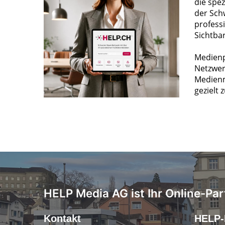
die spez
der Sch
profess
Sichtba
Medienp
Netzwer
Medienm
gezielt 
HELP Media AG ist Ihr Online-Par
Kontakt
HELP-