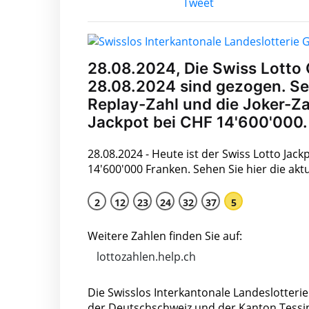
Tweet
28.08.2024, Die Swiss Lotto
28.08.2024 sind gezogen. Se
Replay-Zahl und die Joker-Zah
Jackpot bei CHF 14'600'000.
28.08.2024 - Heute ist der Swiss Lotto Jack
14'600'000 Franken. Sehen Sie hier die akt
2
12
23
24
32
37
5
Weitere Zahlen finden Sie auf:
lottozahlen.help.ch
Die Swisslos Interkantonale Landeslotteri
der Deutschschweiz und der Kanton Tessin.