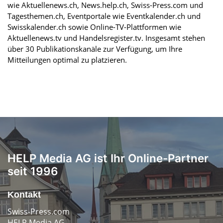
wie Aktuellenews.ch, News.help.ch, Swiss-Press.com und
Tagesthemen.ch, Eventportale wie Eventkalender.ch und
Swisskalender.ch sowie Online-TV-Plattformen wie
Aktuellenews.tv und Handelsregister.tv. Insgesamt stehen
über 30 Publikationskanäle zur Verfügung, um Ihre
Mitteilungen optimal zu platzieren.
HELP Media AG ist Ihr Online-Partner
seit 1996
Kontakt
Swiss-Press.com
HELP Media AG