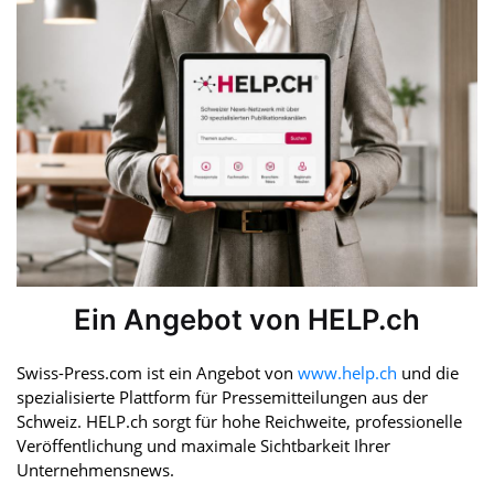
Ein Angebot von HELP.ch
Swiss-Press.com ist ein Angebot von
www.help.ch
und die
spezialisierte Plattform für Pressemitteilungen aus der
Schweiz. HELP.ch sorgt für hohe Reichweite, professionelle
Veröffentlichung und maximale Sichtbarkeit Ihrer
Unternehmensnews.