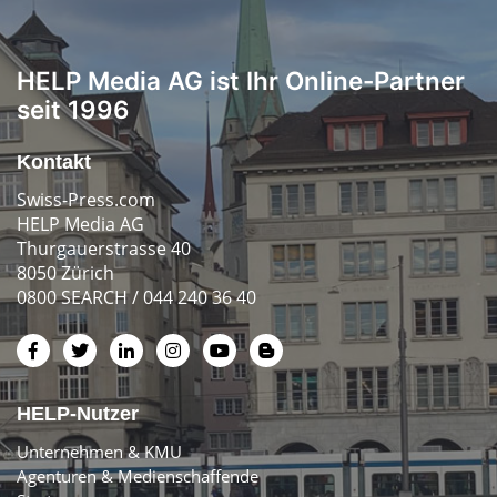
HELP Media AG ist Ihr Online-Partner
seit 1996
Kontakt
Swiss-Press.com
HELP Media AG
Thurgauerstrasse 40
8050 Zürich
0800 SEARCH / 044 240 36 40
HELP-Nutzer
Unternehmen & KMU
Agenturen & Medienschaffende