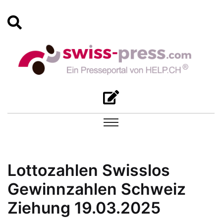
Lottozahlen Swisslos
Gewinnzahlen Schweiz
Ziehung 19.03.2025