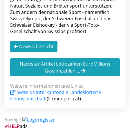
Natur, Soziales und Breitensport unterstützen.
Zum andern der nationale Sport - namentlich
Swiss Olympic, der Schweizer Fussball und das
Schweizer Eishockey - der via Sport-Toto-
Gesellschaft von Swisslos profitiert.
News Übersicht
Nächster Artikel Lottozahlen EuroMillions
Gewinnzahlen ...
Weitere Informationen und Links:
Swisslos Interkantonale Landeslotterie
Genossenschaft
(Firmenporträt)
Anzeige
✔
HELP
ads