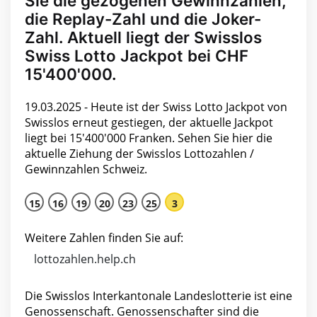
Sie die gezogenen Gewinnzahlen,
die Replay-Zahl und die Joker-
Zahl. Aktuell liegt der Swisslos
Swiss Lotto Jackpot bei CHF
15'400'000.
19.03.2025 - Heute ist der Swiss Lotto Jackpot von
Swisslos erneut gestiegen, der aktuelle Jackpot
liegt bei 15'400'000 Franken. Sehen Sie hier die
aktuelle Ziehung der Swisslos Lottozahlen /
Gewinnzahlen Schweiz.
15
16
19
20
23
25
3
Weitere Zahlen finden Sie auf:
lottozahlen.help.ch
Die Swisslos Interkantonale Landeslotterie ist eine
Genossenschaft. Genossenschafter sind die