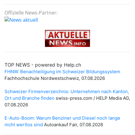
Offizielle News-Partner: