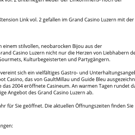
nsion Link vol. 2 gefallen im Grand Casino Luzern mit der
 einem stilvollen, neobarocken Bijou aus der
rand Casino Luzern nicht nur die Herzen von Liebhabern d
Gourmets, Kulturbegeisterten und Partygängern.
reint sich ein vielfältiges Gastro- und Unterhaltungsange
ot Casino, das von GaultMillau und Guide Bleu ausgezeich
ie das 2004 eröffnete Casineum. An warmen Tagen rundet d
ältige Angebot des Grand Casino Luzern ab.
hr für Sie geöffnet. Die aktuellen Öffnungszeiten finden Sie
ungen: