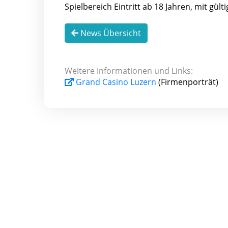
Spielbereich Eintritt ab 18 Jahren, mit gü
News Übersicht
Weitere Informationen und Links:
Grand Casino Luzern
(Firmenporträt)