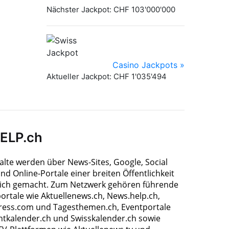
HELP.ch
halte werden über News-Sites, Google, Social
nd Online-Portale einer breiten Öffentlichkeit
ich gemacht. Zum Netzwerk gehören führende
ortale wie Aktuellenews.ch, News.help.ch,
ress.com und Tagesthemen.ch, Eventportale
ntkalender.ch und Swisskalender.ch sowie