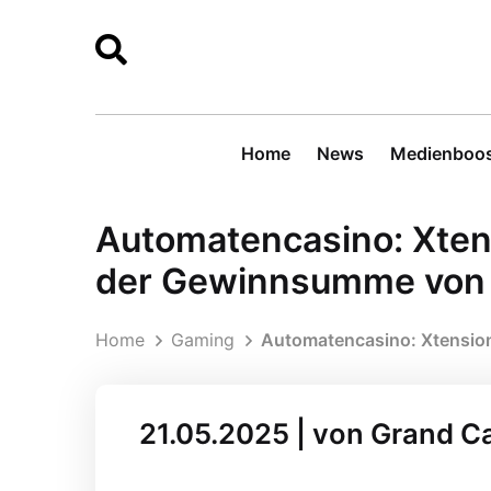
Home
News
Medienboos
Automatencasino: Xtens
der Gewinnsumme von 
Home
Gaming
Automatencasino: Xtension
21.05.2025 | von Grand C