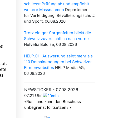
es
bot.
nete
as