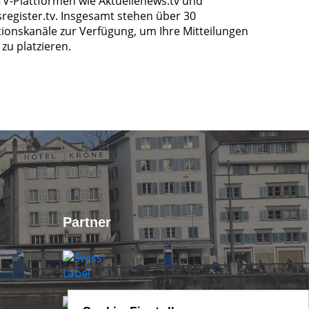
TV-Plattformen wie Aktuellenews.tv und
register.tv. Insgesamt stehen über 30
tionskanäle zur Verfügung, um Ihre Mitteilungen
zu platzieren.
Partner