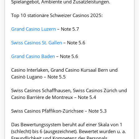
Spielangebot, Ambiente und Zusatzleistungen.
Top 10 stationäre Schweizer Casinos 2025:
Grand Casino Luzern
– Note 5.7
Swiss Casinos St. Gallen
– Note 5.6
Grand Casino Baden
– Note 5.6
Casino Interlaken, Grand Casino Kursaal Bern und
Casinò Lugano – Note 5.5
Swiss Casinos Schaffhausen, Swiss Casinos Zürich und
Casino Barrière de Montreux – Note 5.4
Swiss Casinos Pfäffikon-Zürichsee – Note 5.3
Das Bewertungssystem beruht auf einer Skala von 1
(schlecht) bis 6 (ausgezeichnet). Bewertet wurden u. a.
Freundlichkeit und Kompetenz des Personals,