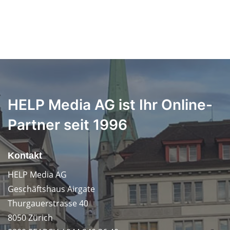
HELP Media AG ist Ihr Online-
Partner seit 1996
Kontakt
HELP Media AG
Geschäftshaus Airgate
Thurgauerstrasse 40
8050 Zürich