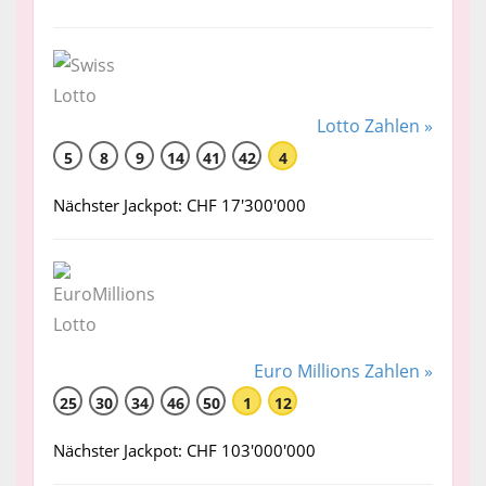
Lotto Zahlen »
5
8
9
14
41
42
4
Nächster Jackpot: CHF 17'300'000
Euro Millions Zahlen »
25
30
34
46
50
1
12
Nächster Jackpot: CHF 103'000'000