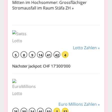
Mitten im Hochsommer: Grossflächiger
Stromausfall im Raum Stäfa ZH »
Lotto Zahlen »
5
8
9
14
41
42
4
Nächster Jackpot: CHF 17'300'000
Euro Millions Zahlen »
25
30
34
46
50
1
12