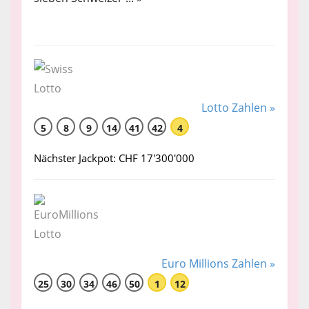
Lotto Zahlen »
5
8
9
14
41
42
4
Nächster Jackpot: CHF 17'300'000
Euro Millions Zahlen »
25
30
34
46
50
1
12